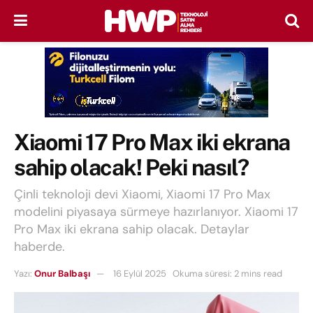
Xiaomi 17 Pro Max iki ekrana
sahip olacak! Peki nasıl?
Çinli teknoloji devi Xiaomi, Xiaomi 17 Pro Max
modelini piyasaya sürmeye hazırlanıyor. Xiaomi 17
Pro Max iki ekrana sahip olacak. Detaylar
haberde.
Yazı:
Onur Balbaşı
16 Eylül 2025
Okuma süresi: 2 mins read