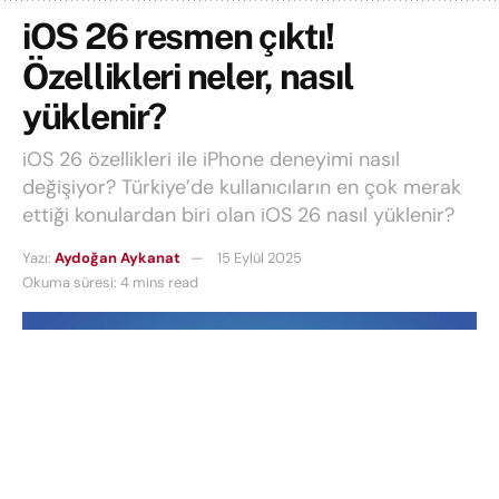
iOS 26 resmen çıktı!
Özellikleri neler, nasıl
yüklenir?
iOS 26 özellikleri ile iPhone deneyimi nasıl
değişiyor? Türkiye’de kullanıcıların en çok merak
ettiği konulardan biri olan iOS 26 nasıl yüklenir?
Yazı:
Aydoğan Aykanat
15 Eylül 2025
Okuma süresi: 4 mins read