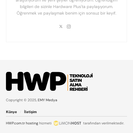
araştırıyorum ve yeni şeyler öğreniyorum. Öğrendiğim
bilgileri de sizinle Hardware Plus'ta paylaşıyorum.
Öğrenmek ve paylaşmak benim için sonsuz bir keyif.
Copyright © 2025,
EMY Medya
Künye
İletişim
HWP.com.tr
hosting
hizmeti
tarafından verilmektedir.