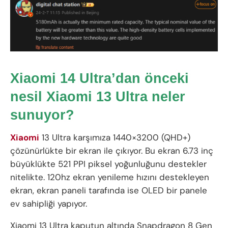
Xiaomi 14 Ultra’dan önceki
nesil Xiaomi 13 Ultra
neler
sunuyor?
Xiaomi
13 Ultra karşımıza 1440×3200 (QHD+)
çözünürlükte bir ekran ile çıkıyor. Bu ekran 6.73 inç
büyüklükte 521 PPI piksel yoğunluğunu destekler
nitelikte. 120hz ekran yenileme hızını destekleyen
ekran, ekran paneli tarafında ise OLED bir panele
ev sahipliği yapıyor.
Xiaomi 13 Ultra kaputun altında Snapdragon 8 Gen