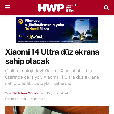
Xiaomi 14 Ultra düz ekrana
sahip olacak
Çinli teknoloji devi Xiaomi, Xiaomi 14 Ultra
üzerinde çalışıyor. Xiaomi 14 Ultra düz ekrana
sahip olacak. Detaylar haberde.
Yazı:
Bedirhan Gürlek
15 Şubat 2024
Okuma süresi: 4 mins read