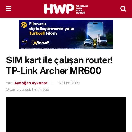
SIM kart ile çalışan router!
TP-Link Archer MR600
Yazı:
Aydoğan Aykanat
16 Ekim 2019
Okuma süresi: 1 min read