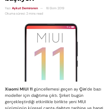
Yazı:
Aykut Demiroren
16 Ekim 2019
Okuma süresi: 2 mins read
Xiaomi MIUI 11
güncellemesi geçen ay
Çin
’de bazı
modeller için dağıtıma çıktı. Şirket bugün
gerçekleştirdiği etkinlikle birlikte yeni MIUI
sürümünün küresel çapta dağıtım tarihine ve hangi