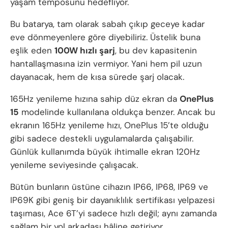
yaşam temposunu hedefliyor.
Bu batarya, tam olarak sabah çıkıp geceye kadar
eve dönmeyenlere göre diyebiliriz. Üstelik buna
eşlik eden
100W hızlı şarj
, bu dev kapasitenin
hantallaşmasına izin vermiyor. Yani hem pil uzun
dayanacak, hem de kısa sürede şarj olacak.
165Hz yenileme hızına sahip düz ekran da
OnePlus
15
modelinde kullanılana oldukça benzer. Ancak bu
ekranın 165Hz yenileme hızı, OnePlus 15’te olduğu
gibi sadece destekli uygulamalarda çalışabilir.
Günlük kullanımda büyük ihtimalle ekran 120Hz
yenileme seviyesinde çalışacak.
Bütün bunların üstüne cihazın IP66, IP68, IP69 ve
IP69K gibi geniş bir dayanıklılık sertifikası yelpazesi
taşıması, Ace 6T’yi sadece hızlı değil; aynı zamanda
sağlam bir yol arkadaşı hâline getiriyor.