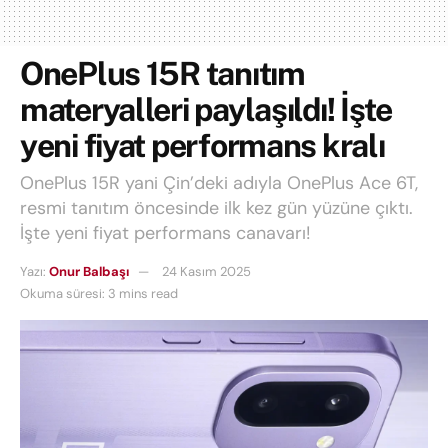
OnePlus 15R tanıtım
materyalleri paylaşıldı! İşte
yeni fiyat performans kralı
OnePlus 15R yani Çin’deki adıyla OnePlus Ace 6T,
resmi tanıtım öncesinde ilk kez gün yüzüne çıktı.
İşte yeni fiyat performans canavarı!
Yazı:
Onur Balbaşı
24 Kasım 2025
Okuma süresi: 3 mins read