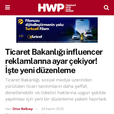
Ticaret Bakanlığı influencer
reklamlarına ayar çekiyor!
İşte yeni düzenleme
Ticaret Bakanlığı, sosyal medya üzerinden
yürütülen ticari tanıtımların daha şeffaf,
denetlenebilir ve tüketici haklarına uygun şekilde
yapılması için yeni bir düzenleme paketi hazırladı.
Yazı:
Onur Balbaşı
24 Kasım 2025