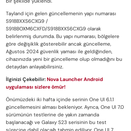
bir şekilde yüklendi.
Tayland için gelen güncellemenin yapı numarası
S918BXXS6CXG9 /
S918BOXM6CXFD/S918BXXS6CXG9 olarak
belirlenmiş durumda. Bu yapı numarası, bölgelere
göre değişiklik gösterebilir ancak güncelleme,
Ağustos 2024 güvenlik yaması ile geldiğinden,
cihazınızda yeni bir güncelleme olup olmadığını bu
detaydan anlayabilirsiniz.
İlginizi Çekebilir:
Nova Launcher Android
uygulaması sizlere ömür!
Önümüzdeki iki hafta içinde serinin One UI 6.1.1
güncellemesini alması bekleniyor. Ayrıca, One UI 7.0
sürümünün testlerine de yakın zamanda
başlanacağı ve Galaxy S23 serisinin bu test
sürecine dahil olacağı tahmin ediliyor. One UI 7