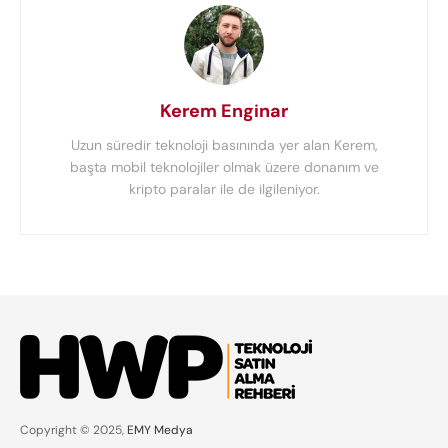
Kerem Enginar
Uzun süredir teknoloji basınında yer alan Kerem,
başta mobil teknolojiler olmak üzere donanım ve
kripto paralar ile de ilgileniyor.
Gamebootcamp İstanbul,
Yatırım İçin Oyun