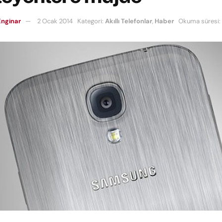
nginar
2 Ocak 2014
Kategori:
Akıllı Telefonlar
,
Haber
Okuma süresi: 