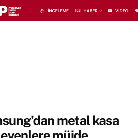
İNCELEME
HABER
VIDEO
sung’dan metal kasa
leyenlere müjde