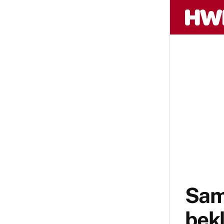
Sam
bek