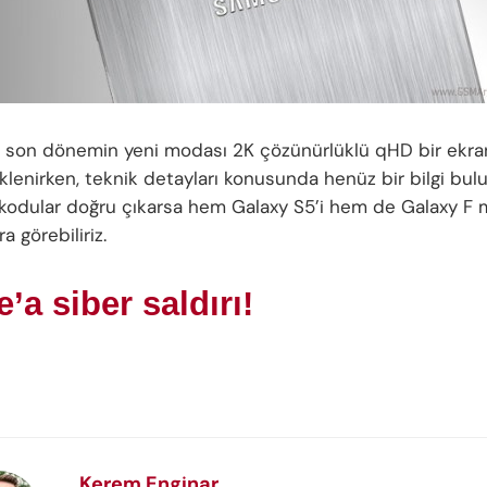
 son dönemin yeni modası 2K çözünürlüklü qHD bir ekra
klenirken, teknik detayları konusunda henüz bir bilgi bul
kodular doğru çıkarsa hem Galaxy S5’i hem de Galaxy F m
a görebiliriz.
’a siber saldırı!
Kerem Enginar