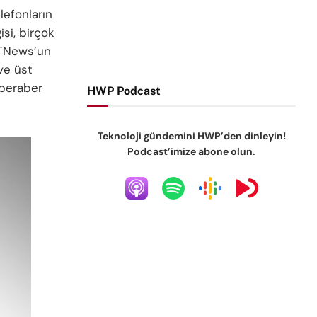
lefonların
si, birçok
ETNews’un
ve üst
 beraber
HWP Podcast
Teknoloji gündemini HWP’den dinleyin!
Podcast’imize abone olun.