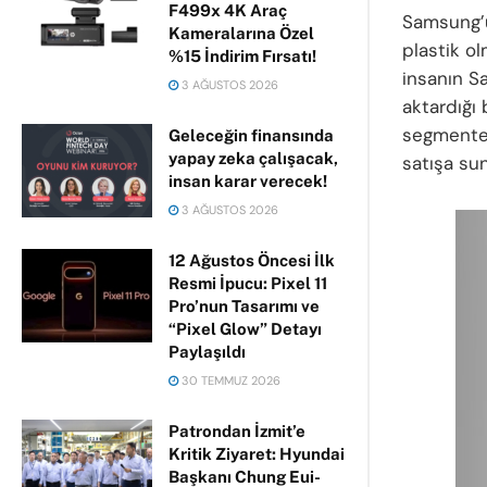
F499x 4K Araç
Samsung’un
Kameralarına Özel
plastik ol
%15 İndirim Fırsatı!
insanın S
3 AĞUSTOS 2026
aktardığı
segmente 
Geleceğin finansında
yapay zeka çalışacak,
satışa su
insan karar verecek!
3 AĞUSTOS 2026
12 Ağustos Öncesi İlk
Resmi İpucu: Pixel 11
Pro’nun Tasarımı ve
“Pixel Glow” Detayı
Paylaşıldı
30 TEMMUZ 2026
Patrondan İzmit’e
Kritik Ziyaret: Hyundai
Başkanı Chung Eui-