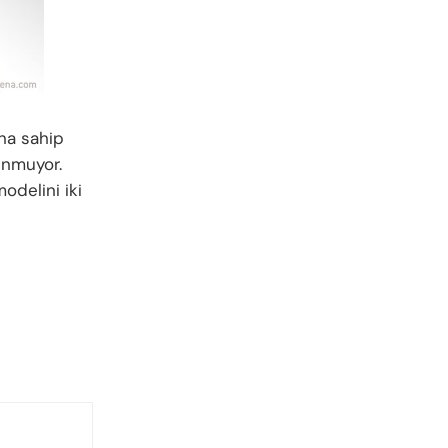
na sahip
unmuyor.
odelini iki