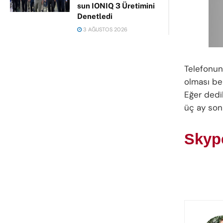
sun IONIQ 3 Üretimini
Denetledi
3 AĞUSTOS 2026
Telefonun
olması be
Eğer dedi
üç ay sonr
Skype