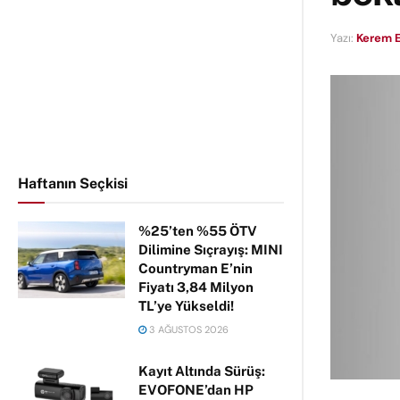
Yazı:
Kerem E
Haftanın Seçkisi
%25’ten %55 ÖTV
Dilimine Sıçrayış: MINI
Countryman E’nin
Fiyatı 3,84 Milyon
TL’ye Yükseldi!
3 AĞUSTOS 2026
Kayıt Altında Sürüş:
EVOFONE’dan HP