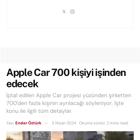
Apple Car 700 kişiyi işinden
edecek
İptal edilen Apple Car projesi yüzünden şirketten
700'den fazla kişinin ayrılacağı söyleniyor. İşte
konu ile ilgili tüm detaylar.
Yazı:
Ender Öztürk
5 Nisan 2024
Okuma süresi: 2 mins read