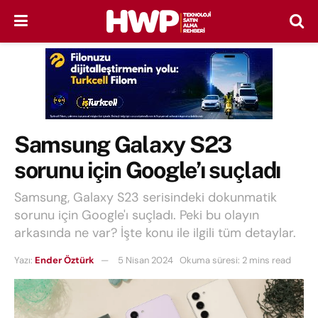
Samsung Galaxy S23
sorunu için Google’ı suçladı
Samsung, Galaxy S23 serisindeki dokunmatik
sorunu için Google'ı suçladı. Peki bu olayın
arkasında ne var? İşte konu ile ilgili tüm detaylar.
Yazı:
Ender Öztürk
5 Nisan 2024
Okuma süresi: 2 mins read