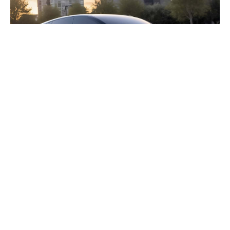
Apple
CEO’su Tim Cook, işten çıkarmaların son
çare olarak görüldüğünü açıklasa da, şirketin
“Project Titan” olarak bilinen sürücüsüz otomobil
Apple Car girişiminin iptali ve yakında piyasaya
sürülecek olan Apple Watch Ultra modeli için
microLED teknolojisinin geliştirilmesi, birçok
çalışanın geleceği hakkında belirsizlik yaratıyor. Son
raporlar, Apple’ın California eyaletindeki
işletmelerinden 700’den fazla kişinin işlerini
kaybetme riskiyle karşı karşıya olduğunu gösteriyor.