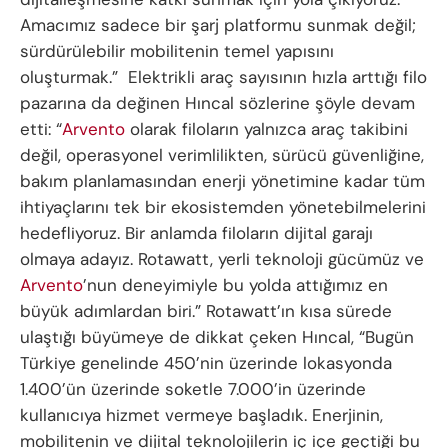
Amacımız sadece bir şarj platformu sunmak değil;
sürdürülebilir mobilitenin temel yapısını
oluşturmak.” Elektrikli araç sayısının hızla arttığı filo
pazarına da değinen Hıncal sözlerine şöyle devam
etti: “
Arvento
olarak filoların yalnızca araç takibini
değil, operasyonel verimlilikten, sürücü güvenliğine,
bakım planlamasından enerji yönetimine kadar tüm
ihtiyaçlarını tek bir ekosistemden yönetebilmelerini
hedefliyoruz. Bir anlamda filoların dijital garajı
olmaya adayız. Rotawatt, yerli teknoloji gücümüz ve
Arvento
’nun deneyimiyle bu yolda attığımız en
büyük adımlardan biri.” Rotawatt’ın kısa sürede
ulaştığı büyümeye de dikkat çeken Hıncal, “Bugün
Türkiye genelinde 450’nin üzerinde lokasyonda
1.400’ün üzerinde soketle 7.000’in üzerinde
kullanıcıya hizmet vermeye başladık. Enerjinin,
mobilitenin ve dijital teknolojilerin iç içe geçtiği bu