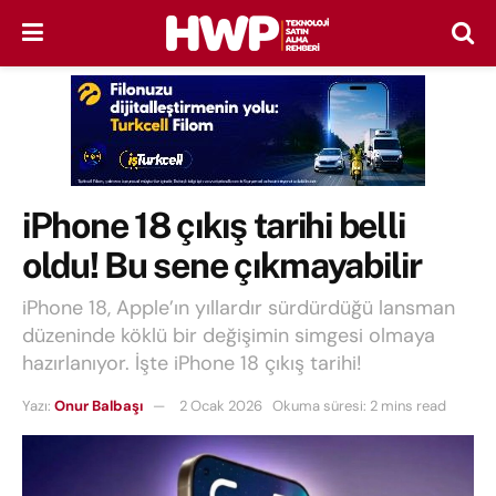
iPhone 18 çıkış tarihi belli
oldu! Bu sene çıkmayabilir
iPhone 18, Apple’ın yıllardır sürdürdüğü lansman
düzeninde köklü bir değişimin simgesi olmaya
hazırlanıyor. İşte iPhone 18 çıkış tarihi!
Yazı:
Onur Balbaşı
2 Ocak 2026
Okuma süresi: 2 mins read