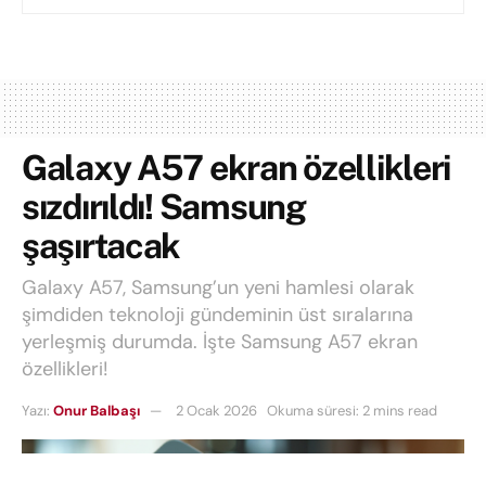
Galaxy A57 ekran özellikleri
sızdırıldı! Samsung
şaşırtacak
Galaxy A57, Samsung’un yeni hamlesi olarak
şimdiden teknoloji gündeminin üst sıralarına
yerleşmiş durumda. İşte Samsung A57 ekran
özellikleri!
Yazı:
Onur Balbaşı
2 Ocak 2026
Okuma süresi: 2 mins read