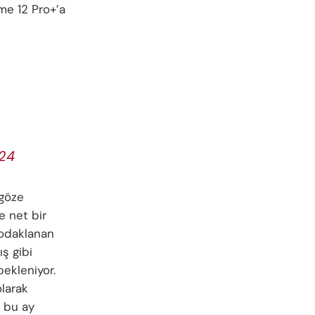
me 12 Pro+’a
024
 göze
e net bir
e odaklanan
ş gibi
bekleniyor.
olarak
n bu ay