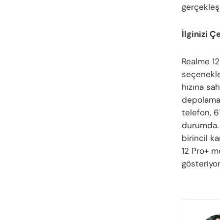
gerçekleş
İlginizi Ç
Realme 12
seçenekle
hızına sa
depolama 
telefon, 
durumda. 
birincil k
12 Pro+ m
gösteriyor