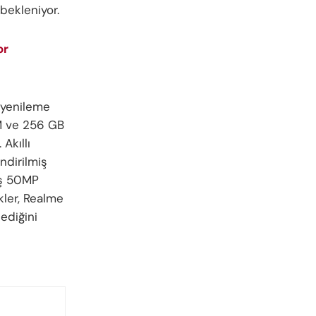
bekleniyor.
or
z yenileme
AM ve 256 GB
Akıllı
ndirilmiş
iş 50MP
kler, Realme
ediğini