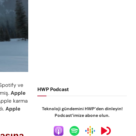
Spotify ve
HWP Podcast
rmiş.
Apple
 Apple karma
dı.
Apple
Teknoloji gündemini HWP’den dinleyin!
Podcast’imize abone olun.
asına