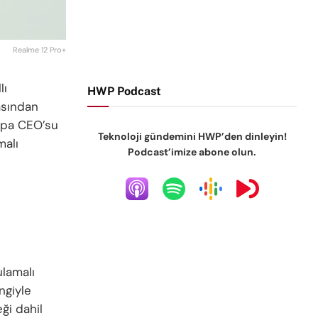
Realme 12 Pro+
lı
HWP Podcast
asından
rupa CEO’su
Teknoloji gündemini HWP’den dinleyin!
malı
Podcast’imize abone olun.
ulamalı
ngiyle
ği dahil