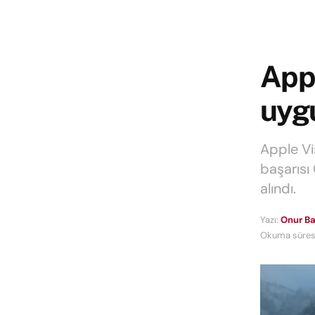
Appl
uygu
Apple Vi
başarısı 
alındı.
Yazı:
Onur Ba
Okuma süresi