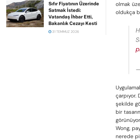
olmak üze
Sıfır Fiyatının Üzerinde
Satmak İstedi:
oldukça b
Vatandaş İhbar Etti,
Bakanlık Cezayı Kesti
H
31 TEMMUZ 2026
S
p
—
Uygulamal
çarpıyor.
şekilde gö
bir tasar
görünüyor.
Wong, payl
nerede pi