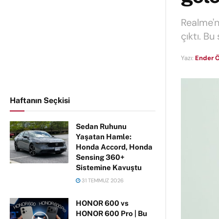
Realme'n
çıktı. B
Yazı:
Ender Ö
Haftanın Seçkisi
Sedan Ruhunu
Yaşatan Hamle:
Honda Accord, Honda
Sensing 360+
Sistemine Kavuştu
31 TEMMUZ 2026
HONOR 600 vs
HONOR 600 Pro | Bu