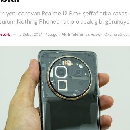
in yeni canavarı Realme 12 Pro+ şeffaf arka kasası 
u sürüm Nothing Phone'a rakip olacak gibi görünüyo
ztürk
7 Şubat 2024
Kategori:
Akıllı Telefonlar
,
Haber
Okuma süresi: 