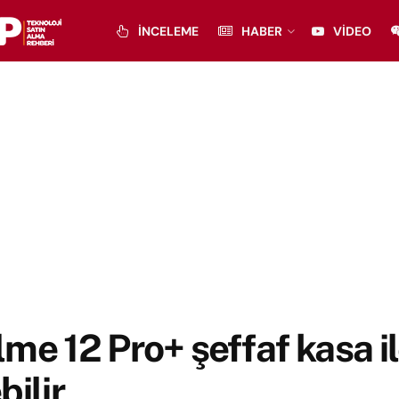
İNCELEME
HABER
VIDEO
me 12 Pro+ şeffaf kasa i
bilir