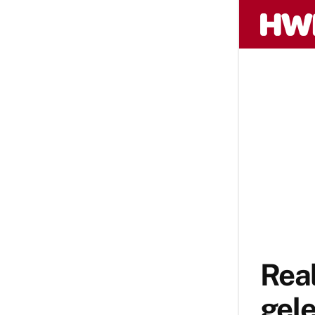
Real
gele