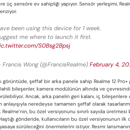
re üç sensöre ev sahipliği yapıyor. Sensör yerleşimi, Real
enziyor.
ave been using this device for 1 week.
uggest me where to launch it first.
ic.twitter.com/S0Bsg2Bpsj
 Francis Wong (@FrancisRealme)
February 4, 2
ı görüntüde, şeffaf bir arka panele sahip Realme 12 Pro+
 Dahili bileşenler, kamera modülünün altında ve çevresind
rülebiliyor. Ancak, arka panelin geri kalanı, iç bileşenler
ım anlayışıyla neredeyse tamamen şeffaf olarak tasarlanmı
 Realme’nin, bu özel versiyonunu sınırlı sayıda üretmesi 
aştığı gönderide, kullanıcıların bu özel versiyonunun ilk 
yasaya sürüleceğini önermelerini istiyor. Resmi lansmanı