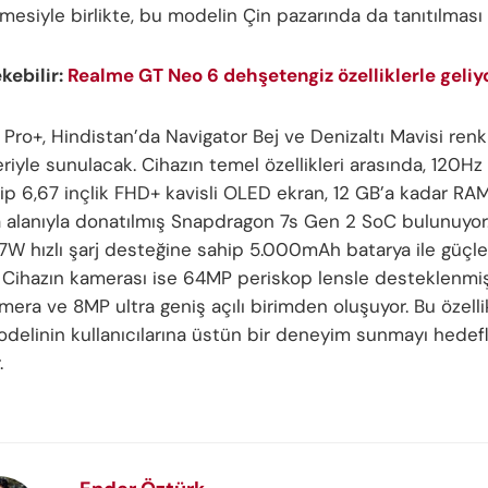
mesiyle birlikte, bu modelin Çin pazarında da tanıtılması 
ekebilir:
Realme GT Neo 6 dehşetengiz özelliklerle geliy
 Pro+, Hindistan’da Navigator Bej ve Denizaltı Mavisi renk
riyle sunulacak. Cihazın temel özellikleri arasında, 120H
hip 6,67 inçlik FHD+ kavisli OLED ekran, 12 GB’a kadar R
alanıyla donatılmış Snapdragon 7s Gen 2 SoC bulunuyor. 
67W hızlı şarj desteğine sahip 5.000mAh batarya ile güçle
Cihazın kamerası ise 64MP periskop lensle desteklenm
amera ve 8MP ultra geniş açılı birimden oluşuyor. Bu özelli
odelinin kullanıcılarına üstün bir deneyim sunmayı hedefl
.