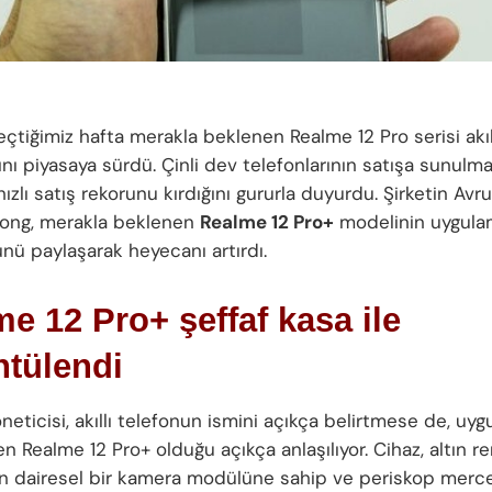
çtiğimiz hafta merakla beklenen Realme 12 Pro serisi akıl
ını piyasaya sürdü. Çinli dev telefonlarının satışa sunulm
ızlı satış rekorunu kırdığını gururla duyurdu. Şirketin Av
ong, merakla beklenen
Realme 12 Pro+
modelinin uygula
nü paylaşarak heyecanı artırdı.
e 12 Pro+ şeffaf kasa ile
ntülendi
eticisi, akıllı telefonun ismini açıkça belirtmese de, uyg
 Realme 12 Pro+ olduğu açıkça anlaşılıyor. Cihaz, altın re
n dairesel bir kamera modülüne sahip ve periskop merce