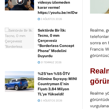
videoyu izlemeden
karar verme!
https://youtu.be/m1DwhP3lPCM
2 AĞUSTOS 2026
Realme, ge
Sektörde Bir İlk:
Tecno, 0 mm
telefonlar
Çerçevesiz
sonra en h
“Borderless Concept
Francis W
Phone” Modelini
görüntüsü
Duyurdu
31 TEMMUZ 2026
Realm
%25’ten %55 ÖTV
Dilimine Sıçrayış: MINI
görü
Countryman E’nin
Fiyatı 3,84 Milyon
Realme yön
TL’ye Yükseldi!
görüntüden
3 AĞUSTOS 2026
vurgulana