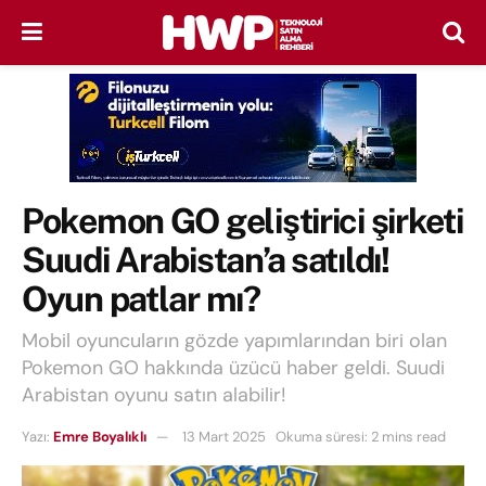
Pokemon GO geliştirici şirketi
Suudi Arabistan’a satıldı!
Oyun patlar mı?
Mobil oyuncuların gözde yapımlarından biri olan
Pokemon GO hakkında üzücü haber geldi. Suudi
Arabistan oyunu satın alabilir!
Yazı:
Emre Boyalıklı
13 Mart 2025
Okuma süresi: 2 mins read