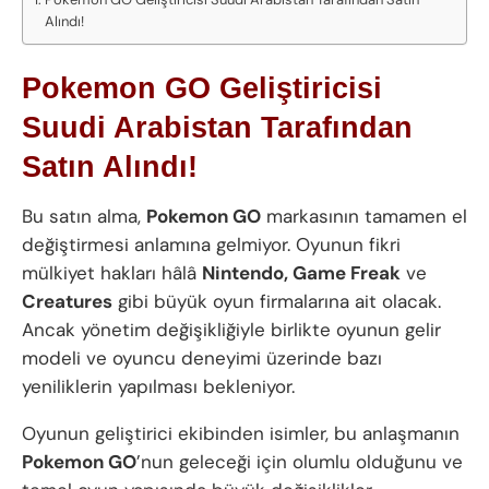
Alındı!
Pokemon GO Geliştiricisi
Suudi Arabistan Tarafından
Satın Alındı!
Bu satın alma,
Pokemon GO
markasının tamamen el
değiştirmesi anlamına gelmiyor. Oyunun fikri
mülkiyet hakları hâlâ
Nintendo, Game Freak
ve
Creatures
gibi büyük oyun firmalarına ait olacak.
Ancak yönetim değişikliğiyle birlikte oyunun gelir
modeli ve oyuncu deneyimi üzerinde bazı
yeniliklerin yapılması bekleniyor.
Oyunun geliştirici ekibinden isimler, bu anlaşmanın
Pokemon GO
’nun geleceği için olumlu olduğunu ve