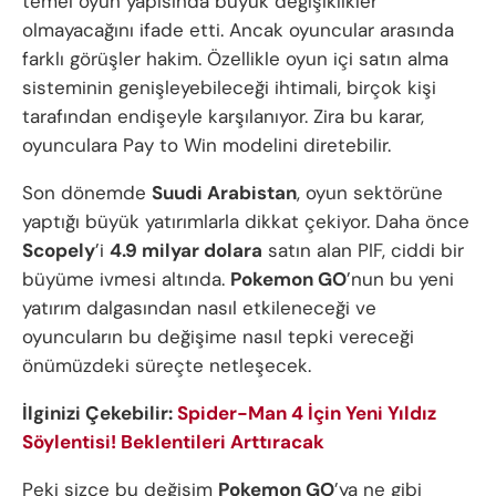
temel oyun yapısında büyük değişiklikler
olmayacağını ifade etti. Ancak oyuncular arasında
farklı görüşler hakim. Özellikle oyun içi satın alma
sisteminin genişleyebileceği ihtimali, birçok kişi
tarafından endişeyle karşılanıyor. Zira bu karar,
oyunculara Pay to Win modelini diretebilir.
Son dönemde
Suudi Arabistan
, oyun sektörüne
yaptığı büyük yatırımlarla dikkat çekiyor. Daha önce
Scopely
’i
4.9 milyar dolara
satın alan PIF, ciddi bir
büyüme ivmesi altında.
Pokemon GO
’nun bu yeni
yatırım dalgasından nasıl etkileneceği ve
oyuncuların bu değişime nasıl tepki vereceği
önümüzdeki süreçte netleşecek.
İlginizi Çekebilir:
Spider-Man 4 İçin Yeni Yıldız
Söylentisi! Beklentileri Arttıracak
Peki sizce bu değişim
Pokemon GO
’ya ne gibi