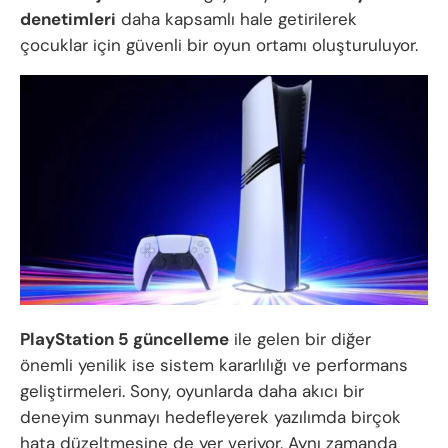
denetimleri
daha kapsamlı hale getirilerek
çocuklar için güvenli bir oyun ortamı oluşturuluyor.
PlayStation 5 güncelleme
ile gelen bir diğer
önemli yenilik ise sistem kararlılığı ve performans
geliştirmeleri. Sony, oyunlarda daha akıcı bir
deneyim sunmayı hedefleyerek yazılımda birçok
hata düzeltmesine de yer veriyor. Aynı zamanda