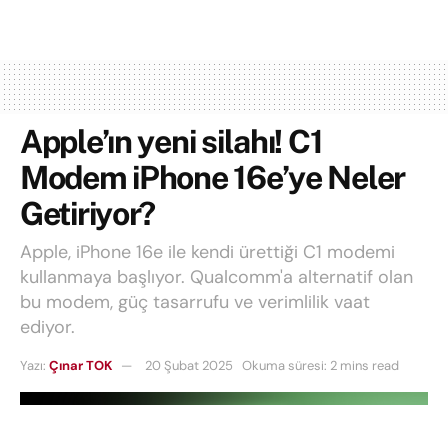
Apple’ın yeni silahı! C1
Modem iPhone 16e’ye Neler
Getiriyor?
Apple, iPhone 16e ile kendi ürettiği C1 modemi
kullanmaya başlıyor. Qualcomm'a alternatif olan
bu modem, güç tasarrufu ve verimlilik vaat
ediyor.
Yazı:
Çınar TOK
20 Şubat 2025
Okuma süresi: 2 mins read