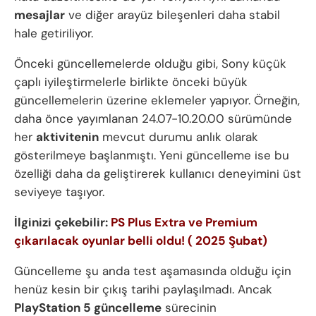
mesajlar
ve diğer arayüz bileşenleri daha stabil
hale getiriliyor.
Önceki güncellemelerde olduğu gibi, Sony küçük
çaplı iyileştirmelerle birlikte önceki büyük
güncellemelerin üzerine eklemeler yapıyor. Örneğin,
daha önce yayımlanan 24.07-10.20.00 sürümünde
her
aktivitenin
mevcut durumu anlık olarak
gösterilmeye başlanmıştı. Yeni güncelleme ise bu
özelliği daha da geliştirerek kullanıcı deneyimini üst
seviyeye taşıyor.
İlginizi çekebilir:
PS Plus Extra ve Premium
çıkarılacak oyunlar belli oldu! ( 2025 Şubat)
Güncelleme şu anda test aşamasında olduğu için
henüz kesin bir çıkış tarihi paylaşılmadı. Ancak
PlayStation 5 güncelleme
sürecinin