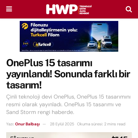
OnePlus 15 tasarımı
yayınlandı! Sonunda farklı bir
tasarım!
Çinli teknoloji devi OnePlus, OnePlus 15 tasarımını
resmi olarak yayınladı. OnePlus 15 tasarımı ve
Sand Storm rengi haberde.
Yazı:
Onur Balbaşı
28 Eylül 2025
Okuma süresi: 2 mins read