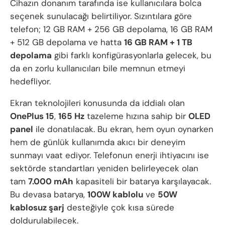
Cihazın donanım tarafında ise kullanıcılara bolca
seçenek sunulacağı belirtiliyor. Sızıntılara göre
telefon; 12 GB RAM + 256 GB depolama, 16 GB RAM
+ 512 GB depolama ve hatta
16 GB RAM + 1 TB
depolama
gibi farklı konfigürasyonlarla gelecek, bu
da en zorlu kullanıcıları bile memnun etmeyi
hedefliyor.
Ekran teknolojileri konusunda da iddialı olan
OnePlus 15
,
165 Hz
tazeleme hızına sahip bir
OLED
panel
ile donatılacak. Bu ekran, hem oyun oynarken
hem de günlük kullanımda akıcı bir deneyim
sunmayı vaat ediyor. Telefonun enerji ihtiyacını ise
sektörde standartları yeniden belirleyecek olan
tam
7.000 mAh
kapasiteli bir batarya karşılayacak.
Bu devasa batarya,
100W kablolu
ve
50W
kablosuz şarj
desteğiyle çok kısa sürede
doldurulabilecek.