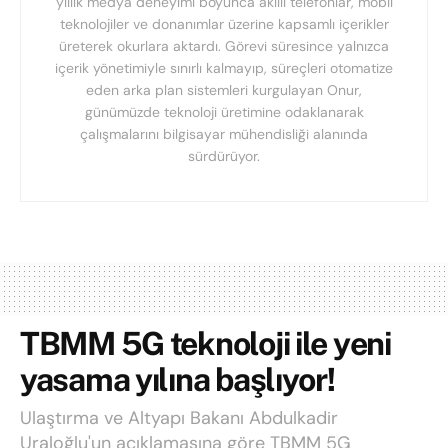
yıllık medya deneyimi boyunca akıllı telefonlar, mobil
teknolojiler ve donanımlar üzerine kapsamlı içerikler
üreterek okurlara aktardı. Görevi süresince yalnızca
içerik yönetimiyle sınırlı kalmayıp, süreçleri otomatize
eden arka plan sistemleri kurgulayan Onur,
günümüzde teknoloji üretimine odaklanarak
çalışmalarını bilgisayar mühendisliği alanında
sürdürüyor.
TBMM 5G teknoloji ile yeni
yasama yılına başlıyor!
Ulaştırma ve Altyapı Bakanı Abdulkadir
Uraloğlu'un açıklamasına göre TBMM 5G