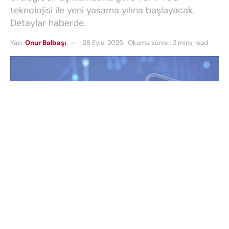
teknolojisi ile yeni yasama yılına başlayacak.
Detaylar haberde.
Yazı:
Onur Balbaşı
28 Eylül 2025
Okuma süresi: 2 mins read
Türkiye’nin dijital dönüşüm hedeflerinde kritik bir
eşik daha aşıldı ve beşinci nesil mobil teknoloji,
ülkenin kalbi olan Türkiye Büyük Millet Meclisi’nde
test edilmeye başlandı. Ülke çapında yaygınlaşması