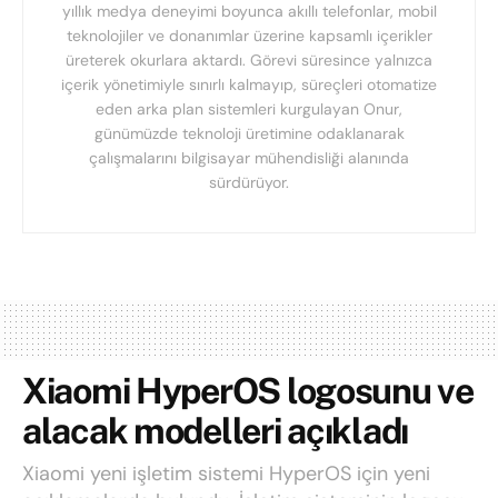
yıllık medya deneyimi boyunca akıllı telefonlar, mobil
teknolojiler ve donanımlar üzerine kapsamlı içerikler
üreterek okurlara aktardı. Görevi süresince yalnızca
içerik yönetimiyle sınırlı kalmayıp, süreçleri otomatize
eden arka plan sistemleri kurgulayan Onur,
günümüzde teknoloji üretimine odaklanarak
çalışmalarını bilgisayar mühendisliği alanında
sürdürüyor.
Xiaomi HyperOS logosunu ve
alacak modelleri açıkladı
Xiaomi yeni işletim sistemi HyperOS için yeni