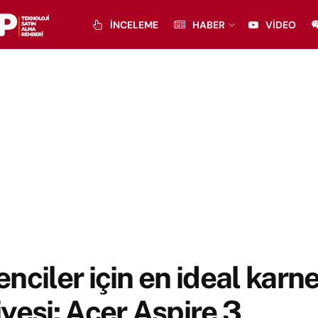
İNCELEME
HABER
VIDEO
nciler için en ideal karn
yesi: Acer Aspire 3