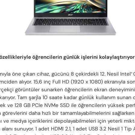
zellikleriyle öğrencilerin günlük işlerini kolaylaştırıyor
mıyla öne çıkan cihaz, gücünü 8 çekirdekli 12. Nesil Intel
®
mciden alıyor. 15,6 inç Full HD (1920 x 1080) ekranıyla s
rçekçi görüntüler sunarken öğrencilerin ekran deneyimini
karıyor. Tam şarjla 10 saate kadar günlük kullanım sunan 
ek ve 128 GB PCIe NVMe SSD ile öğrencilerin yüksek pe
 görevlerini daha hızlı bir tamamlayabilmelerini sağlarke
ı ve medya içeriklerini depolayabilmeleri için yeterli mik
lanı sunuyor. 1 adet HDMI 2.1, 1 adet USB 3.2 Nesil 1 Tip A