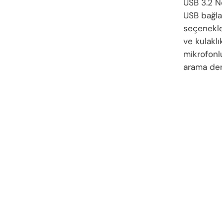
USB 3.2 N
USB bağla
seçenekler
ve kulaklı
mikrofonlu
arama den