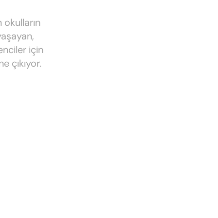
 okulların
yaşayan,
nciler için
e çıkıyor.