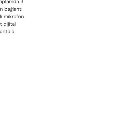
 toplamda 3
n bağlantı
li mikrofon
 dijital
rüntülü