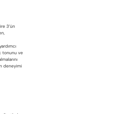
ire 3’ün
en,
yardımcı
nk tonunu ve
almalarını
an deneyimi