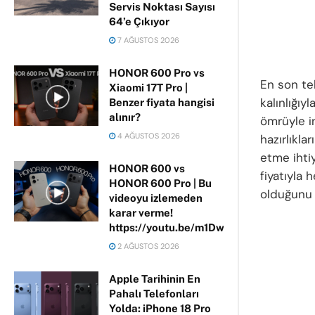
Servis Noktası Sayısı
64’e Çıkıyor
7 AĞUSTOS 2026
HONOR 600 Pro vs
En son tek
Xiaomi 17T Pro |
kalınlığıy
Benzer fiyata hangisi
alınır?
ömrüyle i
4 AĞUSTOS 2026
hazırlıkla
etme ihtiy
HONOR 600 vs
fiyatıyla 
HONOR 600 Pro | Bu
olduğunu k
videoyu izlemeden
karar verme!
https://youtu.be/m1DwhP3lPCM
2 AĞUSTOS 2026
Apple Tarihinin En
Pahalı Telefonları
Yolda: iPhone 18 Pro