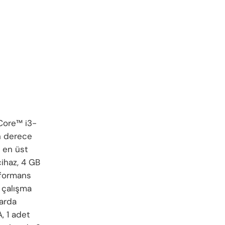
Core™ i3-
on derece
 en üst
cihaz, 4 GB
rformans
n çalışma
tarda
, 1 adet