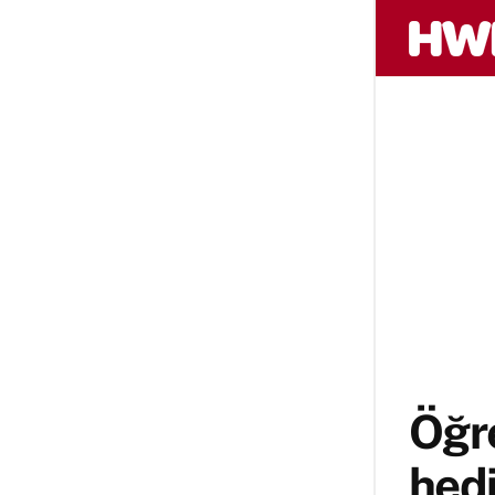
Öğre
hedi