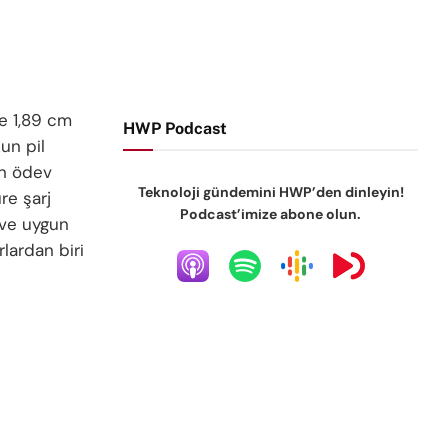
ve 1,89 cm
HWP Podcast
un pil
en ödev
Teknoloji gündemini HWP’den dinleyin!
re şarj
Podcast’imize abone olun.
 ve uygun
lardan biri