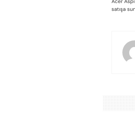
Acer Aspi
satışa su