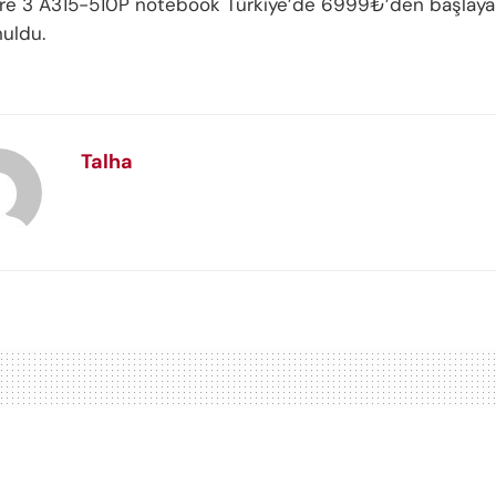
re 3 A315-510P notebook Türkiye’de 6999₺’den başlayan 
nuldu.
Talha