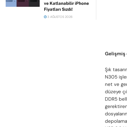
ve Katlanabilir iPhone
Fiyatları Sızdı!
3 AĞUSTOS 2026
Gelişmiş ö
Şık tasarı
N305 işle
net ve ge
düzeye çı
DDR5 bell
gerektiren
dosyaların
depolama a