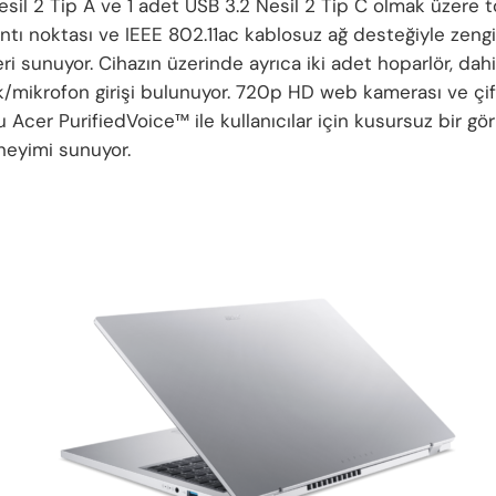
esil 2 Tip A ve 1 adet USB 3.2 Nesil 2 Tip C olmak üzere
ntı noktası ve IEEE 802.11ac kablosuz ağ desteğiyle zengi
i sunuyor. Cihazın üzerinde ayrıca iki adet hoparlör, dahi
k/mikrofon girişi bulunuyor. 720p HD web kamerası ve çift
 Acer PurifiedVoice™ ile kullanıcılar için kusursuz bir gö
eyimi sunuyor.