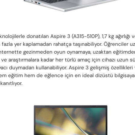
nolojilerle donatılan Aspire 3 (A315-510P), 1,7 kg ağırlığı 
la fazla yer kaplamadan rahatça taşınabiliyor. Öğrenciler uz
nternette gezinmeden oyun oynamaya, uzaktan eğitimd
rı ve araştırmalara kadar her türlü amaç için cihazı uzun sü
acı duymadan kullanabiliyor. Aspire 3 gelişmiş özellikleri
hem eğitim hem de eğlence için en ideal dizüstü bilgisayar
anıtlıyor.