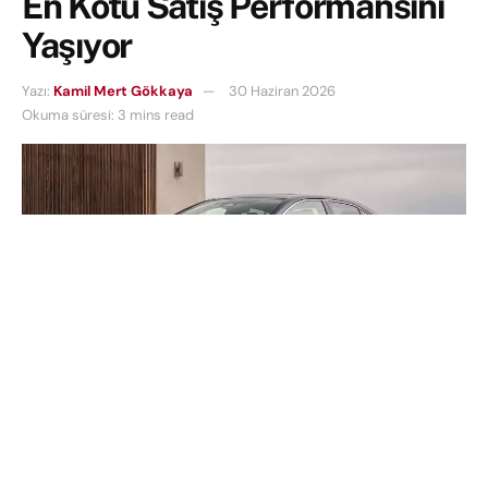
En Kötü Satış Performansını
Yaşıyor
Yazı:
Kamil Mert Gökkaya
30 Haziran 2026
Okuma süresi: 3 mins read
İçindekiler
Küresel Krizler Dev Otomotiv Üreticisini Vurdu: Toyota
Satışlarında Büyük Düşüş!