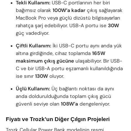
Tekli Kullanım:
USB-C portlarının her biri
bağımsız olarak
100W’a kadar
çıkış sağlayarak
MacBook Pro veya güçlü dizüstü bilgisayarları
rahatça şarj edebiliyor. USB-A portu ise
30W
güç vadediyor.
Çiftli Kullanım:
İki USB-C portu aynı anda yük
altına girdiğinde, cihaz toplamda
165W
maksimum çıkış gücüne
ulaşabiliyor. Bir USB-
C ve bir USB-A portu eşzamanlı kullanıldığında
ise sınır
130W
oluyor.
Üçlü Kullanım:
Üç bağlantı noktası da aynı
anda doldurulduğunda toplam çıkış gücü
güvenli seviye olan
108W’a
dengeleniyor.
Fiyatı ve Trozk’un Diğer Çılgın Projeleri
Trozk Cellular Power Bank modelinin resmi