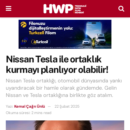
Nissan Tesla ile ortaklık
kurmayı planlıyor olabilir!
Nissan Tesla ortaklığı, otomobil dünyasında yankı
uyandıracak bir hamle olarak gündemde. Gelin
Nissan ve Tesla ortaklığına birlikte göz atalım.
Yazı:
Kemal Çağrı Ünlü
22 Şubat 2025
Okuma süresi: 2 mins read