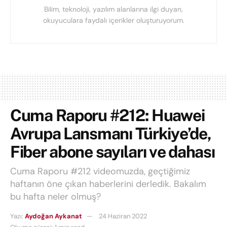
Bilim, teknoloji, yazılım alanlarına ilgi duyan,
okuyuculara faydalı içerikler oluşturuyorum.
Cuma Raporu #212: Huawei
Avrupa Lansmanı Türkiye’de,
Fiber abone sayıları ve dahası
Cuma Raporu #212 videomuzda, geçtiğimiz
haftanın öne çıkan haberlerini derledik. Bakalım
bu hafta neler olmuş?
Yazı:
Aydoğan Aykanat
24 Haziran 2022