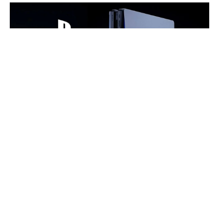
PlayStation kullanıcıları dikkat! Son zamanlarda,
PlayStation 5
ve
PlayStation 5 Pro
sahipleri
arasında ciddi bir sorun konuşuluyor. Eğer siz de
oyunlarınızda bir süre oynadıktan sonra aniden
takılmalar
yaşadığınızı fark ettiyseniz, yalnız
değilsiniz.
İçindekiler
PlayStation 5 ve PlayStation 5 Pro takılma sorunu oluştu!