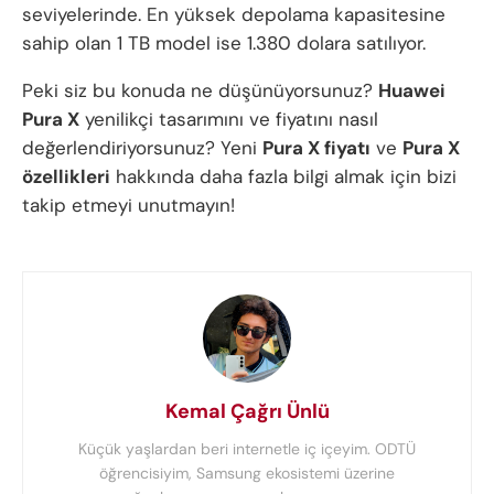
seviyelerinde. En yüksek depolama kapasitesine
sahip olan 1 TB model ise 1.380 dolara satılıyor.
Peki siz bu konuda ne düşünüyorsunuz?
Huawei
Pura X
yenilikçi tasarımını ve fiyatını nasıl
değerlendiriyorsunuz? Yeni
Pura X fiyatı
ve
Pura X
özellikleri
hakkında daha fazla bilgi almak için bizi
takip etmeyi unutmayın!
Kemal Çağrı Ünlü
Küçük yaşlardan beri internetle iç içeyim. ODTÜ
öğrencisiyim, Samsung ekosistemi üzerine