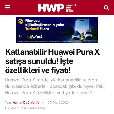
Katlanabilir Huawei Pura X
satışa sunuldu! İşte
özellikleri ve fiyatı!
Huawei Pura X modeliyle katlanabilir telefon
dünyasında ezberleri bozacak gibi duruyor! Peki,
Huawei Pura X özellikleri ve fiyatları neler?
Yazı:
Kemal Çağrı Ünlü
30 Mart 2025
Okuma süresi: 2 mins read