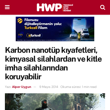
Karbon nanotüp kıyafetleri,
kimyasal silahlardan ve kitle
imha silahlarından
koruyabilir
Yazı:
Alper Uygun
9 Mayıs 2014
Okuma süresi: 1 min read