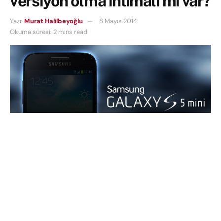
versiyon olma ihtimali mi var?
Yazı:
Murat Halilbeyoğlu
8 Mayıs 2014
Okuma süresi: 2 mins read
Samsung-Galaxy-S5-Mini
Samsung Galaxy S5 mini için yeni bilgiler gelemeye
devam ediyor. Her ne kadar bunların kesinlik bilgisi
net olmasa da yeni sızıntı telefonun işlemcisi