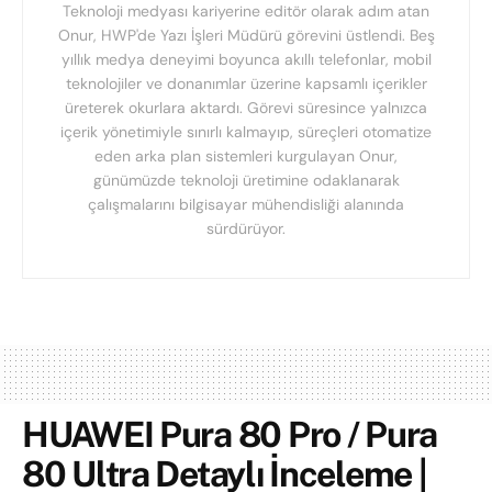
Teknoloji medyası kariyerine editör olarak adım atan
Onur, HWP'de Yazı İşleri Müdürü görevini üstlendi. Beş
yıllık medya deneyimi boyunca akıllı telefonlar, mobil
teknolojiler ve donanımlar üzerine kapsamlı içerikler
üreterek okurlara aktardı. Görevi süresince yalnızca
içerik yönetimiyle sınırlı kalmayıp, süreçleri otomatize
eden arka plan sistemleri kurgulayan Onur,
günümüzde teknoloji üretimine odaklanarak
çalışmalarını bilgisayar mühendisliği alanında
sürdürüyor.
HUAWEI Pura 80 Pro / Pura
80 Ultra Detaylı İnceleme |