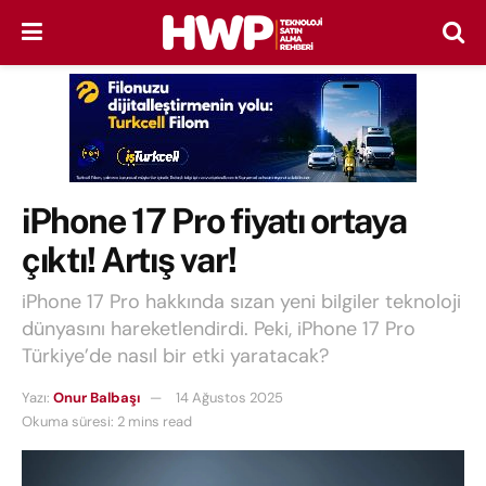
iPhone 17 Pro fiyatı ortaya
çıktı! Artış var!
iPhone 17 Pro hakkında sızan yeni bilgiler teknoloji
dünyasını hareketlendirdi. Peki, iPhone 17 Pro
Türkiye’de nasıl bir etki yaratacak?
Yazı:
Onur Balbaşı
14 Ağustos 2025
Okuma süresi: 2 mins read