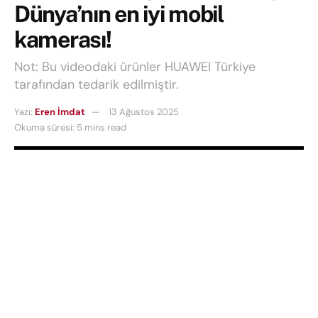
Dünya’nın en iyi mobil
kamerası!
Not: Bu videodaki ürünler HUAWEI Türkiye
tarafından tedarik edilmiştir.
Yazı:
Eren İmdat
13 Ağustos 2025
Okuma süresi: 5 mins read