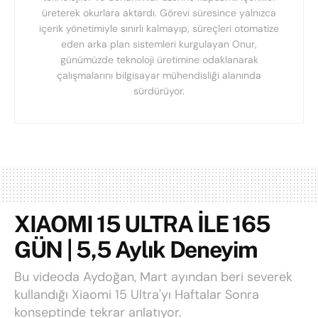
üreterek okurlara aktardı. Görevi süresince yalnızca
içerik yönetimiyle sınırlı kalmayıp, süreçleri otomatize
eden arka plan sistemleri kurgulayan Onur,
günümüzde teknoloji üretimine odaklanarak
çalışmalarını bilgisayar mühendisliği alanında
sürdürüyor.
XIAOMI 15 ULTRA İLE 165
GÜN | 5,5 Aylık Deneyim
Bu videoda Aydoğan, Mart ayından beri severek
kullandığı Xiaomi 15 Ultra'yı Haftalar Sonra
konseptinde tekrar anlatıyor.