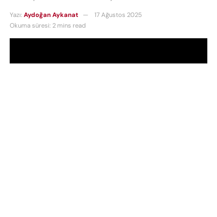
Yazı:
Aydoğan Aykanat
17 Ağustos 2025
Okuma süresi: 2 mins read
Not:
Bu videoda yer alan Xiaomi 15 Ultra modeli
akıllı telefon, inceleme örneği olarak Xiaomi Türkiye
tarafından temin edilmiştir.