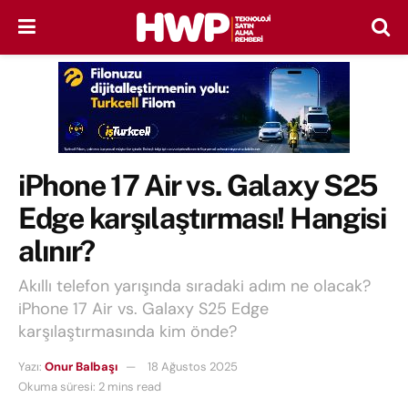
iPhone 17 Air vs. Galaxy S25
Edge karşılaştırması! Hangisi
alınır?
Akıllı telefon yarışında sıradaki adım ne olacak?
iPhone 17 Air vs. Galaxy S25 Edge
karşılaştırmasında kim önde?
Yazı:
Onur Balbaşı
18 Ağustos 2025
Okuma süresi: 2 mins read