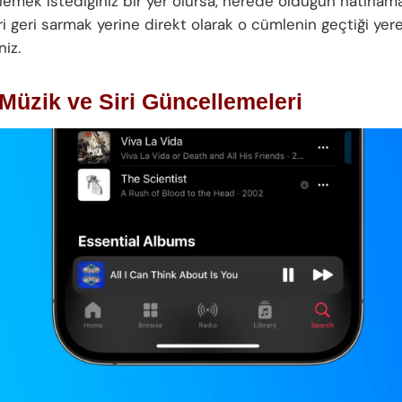
lemek istediğiniz bir yer olursa, nerede olduğun hatırlama
eri geri sarmak yerine direkt olarak o cümlenin geçtiği yer
niz.
Müzik ve Siri Güncellemeleri