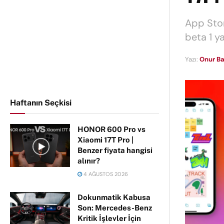
App Store
beta 1 ya
Yazı:
Onur Ba
Haftanın Seçkisi
HONOR 600 Pro vs
Xiaomi 17T Pro |
Benzer fiyata hangisi
alınır?
4 AĞUSTOS 2026
Dokunmatik Kabusa
Son: Mercedes-Benz
Kritik İşlevler İçin