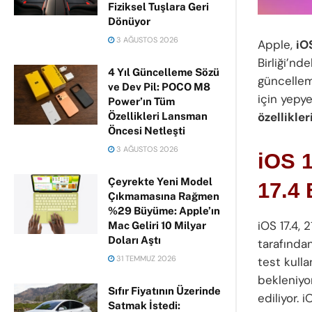
Fiziksel Tuşlara Geri
Dönüyor
3 AĞUSTOS 2026
Apple,
iO
Birliği’nd
4 Yıl Güncelleme Sözü
güncellem
ve Dev Pil: POCO M8
için yepye
Power’ın Tüm
özellikler
Özellikleri Lansman
Öncesi Netleşti
3 AĞUSTOS 2026
iOS 1
Çeyrekte Yeni Model
17.4 
Çıkmamasına Rağmen
%29 Büyüme: Apple’ın
iOS 17.4, 
Mac Geliri 10 Milyar
Doları Aştı
tarafından
31 TEMMUZ 2026
test kull
bekleniyor
Sıfır Fiyatının Üzerinde
ediliyor. 
Satmak İstedi: