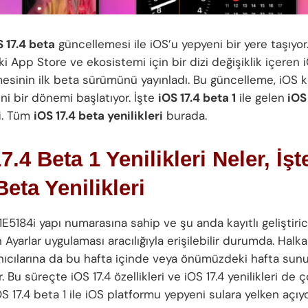
S 17.4 beta
güncellemesi ile iOS’u yepyeni bir yere taşıyor
eki App Store ve ekosistemi için bir dizi değişiklik içeren i
esinin ilk beta sürümünü yayınladı. Bu güncelleme, iOS kul
ni bir dönemi başlatıyor. İşte
iOS 17.4 beta 1
ile gelen
iOS 
i
. Tüm
iOS 17.4 beta yenilikleri
burada.
7.4 Beta 1 Yenilikleri Neler, İş
Beta Yenilikleri
21E5184i yapı numarasına sahip ve şu anda kayıtlı geliştiric
 Ayarlar uygulaması aracılığıyla erişilebilir durumda. Halk
anıcılarına da bu hafta içinde veya önümüzdeki hafta sun
. Bu süreçte iOS 17.4 özellikleri ve iOS 17.4 yenilikleri de
iOS 17.4 beta 1 ile iOS platformu yepyeni sulara yelken açıyo