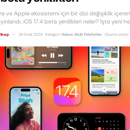
 ve Apple ekosistemi için bir dizi değişiklik içeren
yınlandı. iOS 17.4 beta yenilikleri neler? İşte yeni he
lbaşı
26 Ocak 2024
Kategori:
Haber
,
Akıllı Telefonlar
Okuma süresi: