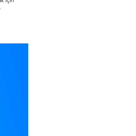
k için
e