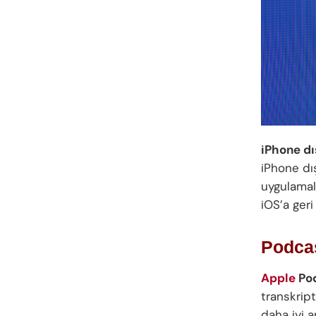
iPhone d
iPhone dı
uygulamal
iOS’a geri
Podcas
Apple
Po
transkript
daha iyi a