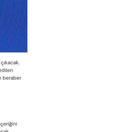
 çıkacak.
edilen
e beraber
n
çeriğini
acak.