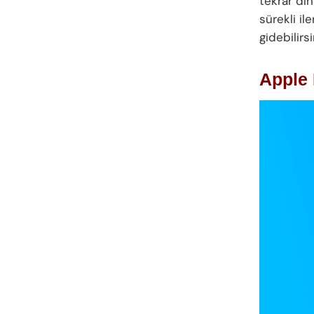
tekrar din
sürekli il
gidebilirsi
Apple 