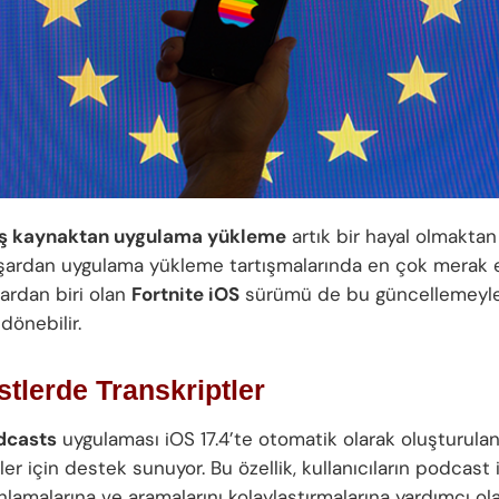
ış kaynaktan uygulama yükleme
artık bir hayal olmaktan
şardan uygulama yükleme tartışmalarında en çok merak 
ardan biri olan
Fortnite iOS
sürümü de bu güncellemeyl
 dönebilir.
tlerde Transkriptler
dcasts
uygulaması iOS 17.4’te otomatik olarak oluşturula
ler için destek sunuyor. Bu özellik, kullanıcıların podcast i
nlamalarına ve aramalarını kolaylaştırmalarına yardımcı ol