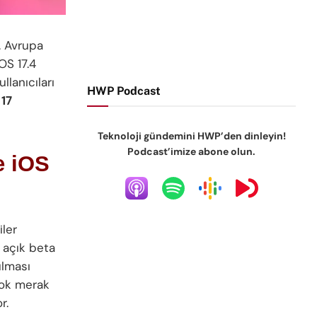
. Avrupa
OS 17.4
lanıcıları
HWP Podcast
17
Teknoloji gündemini HWP’den dinleyin!
Podcast’imize abone olun.
te iOS
iler
a açık beta
ulması
 çok merak
r.