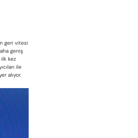
 geri vitesi
daha geniş
ilk kez
cıları ile
er alıyor.