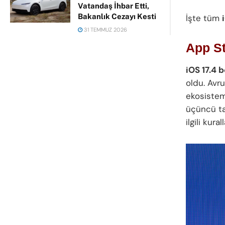
Vatandaş İhbar Etti,
Bakanlık Cezayı Kesti
İşte tüm
31 TEMMUZ 2026
App St
iOS 17.4 
oldu. Avru
ekosistemi
üçüncü tar
ilgili kura