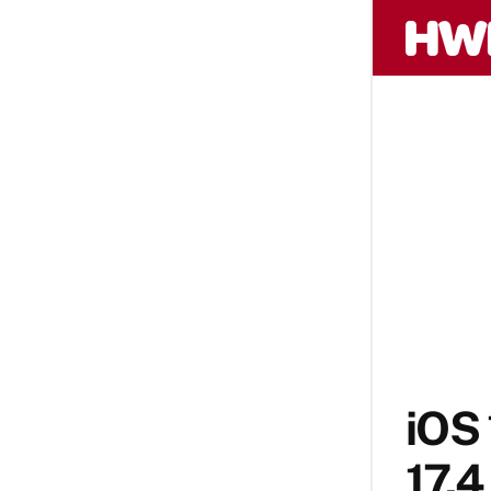
iOS 
17.4