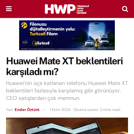
Huawei Mate XT beklentileri
karşıladı mı?
Huawei'nin üçe katlanan telefonu Huawei Mate XT
beklentileri fazlasıyla karşılamış gibi görünüyor.
CEO satışlardan çok memnun.
Yazı:
Ender Öztürk
1 Ekim 2024
Okuma süresi: 2 mins read