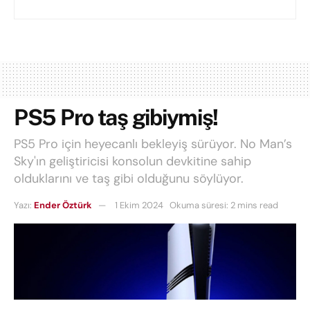
PS5 Pro taş gibiymiş!
PS5 Pro için heyecanlı bekleyiş sürüyor. No Man’s
Sky'ın geliştiricisi konsolun devkitine sahip
olduklarını ve taş gibi olduğunu söylüyor.
Yazı:
Ender Öztürk
1 Ekim 2024
Okuma süresi: 2 mins read