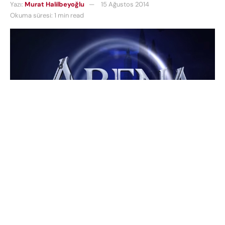
Yazı:
Murat Halilbeyoğlu
15 Ağustos 2014
Okuma süresi: 1 min read
Arena of Fate
Son zamanlarda çalkantılı haberlerle gündeme
gelen Crytek yine de oyunlarını yapmaya devam
ediyor. Yeni online akımı MOBA trenine doğrudan