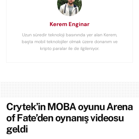
Kerem Enginar
Uzun süredir teknoloji basınında yer alan Kerem,
başta mobil teknolojiler olmak üzere donanım ve
kripto paralar ile de ilgileniyor.
Crytek’in MOBA oyunu Arena
of Fate’den oynanış videosu
geldi