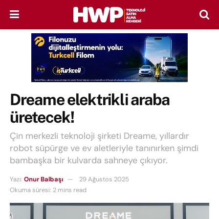
Dreame elektrikli araba
üretecek!
Çin merkezli teknoloji şirketi Dreame, yıllardır
robot süpürge ve ev aletleriyle tanınırken şimdi
bambaşka bir kulvarda sahneye çıkıyor.
Yazı:
Onur Balbaşı
29 Ağustos 2025
Okuma süresi: 2 mins read