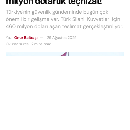
milyon dolarlık teçhizat!
Türkiye'nin güvenlik gündeminde bugün çok
önemli bir gelişme var. Türk Silahlı Kuvvetleri için
460 milyon doları aşan teslimat gerçekleştiriliyor.
Yazı:
Onur Balbaşı
29 Ağustos 2025
Okuma süresi: 2 mins read
Türkiye’nin güvenlik gündeminde bugün çok önemli
bir gelişme var.
Türk Silahlı Kuvvetleri
için 460