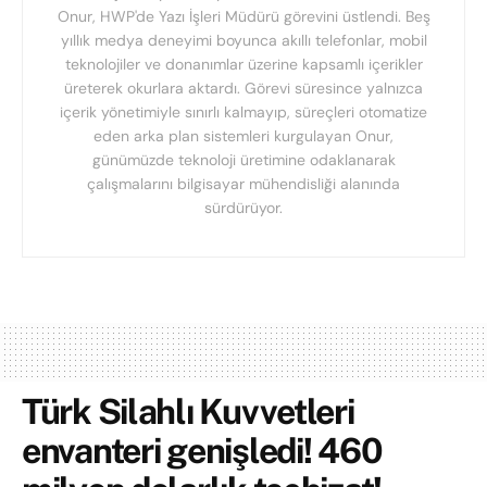
Onur, HWP'de Yazı İşleri Müdürü görevini üstlendi. Beş
yıllık medya deneyimi boyunca akıllı telefonlar, mobil
teknolojiler ve donanımlar üzerine kapsamlı içerikler
üreterek okurlara aktardı. Görevi süresince yalnızca
içerik yönetimiyle sınırlı kalmayıp, süreçleri otomatize
eden arka plan sistemleri kurgulayan Onur,
günümüzde teknoloji üretimine odaklanarak
çalışmalarını bilgisayar mühendisliği alanında
sürdürüyor.
Türk Silahlı Kuvvetleri
envanteri genişledi! 460