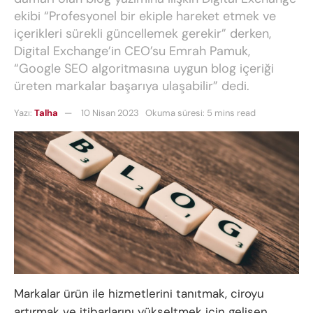
ekibi “Profesyonel bir ekiple hareket etmek ve
içerikleri sürekli güncellemek gerekir” derken,
Digital Exchange’in CEO’su Emrah Pamuk,
“Google SEO algoritmasına uygun blog içeriği
üreten markalar başarıya ulaşabilir” dedi.
Yazı:
Talha
10 Nisan 2023
Okuma süresi: 5 mins read
Markalar ürün ile hizmetlerini tanıtmak, ciroyu
artırmak ve itibarlarını yükseltmek için gelişen