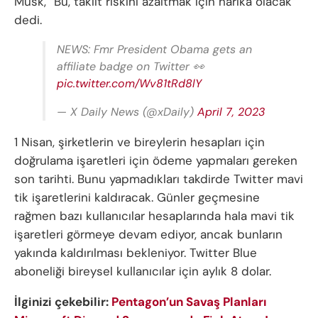
Musk, “Bu, taklit riskini azaltmak için harika olacak”
dedi.
NEWS: Fmr President Obama gets an
affiliate badge on Twitter 👀
pic.twitter.com/Wv81tRd8lY
— X Daily News (@xDaily)
April 7, 2023
1 Nisan, şirketlerin ve bireylerin hesapları için
doğrulama işaretleri için ödeme yapmaları gereken
son tarihti. Bunu yapmadıkları takdirde Twitter mavi
tik işaretlerini kaldıracak. Günler geçmesine
rağmen bazı kullanıcılar hesaplarında hala mavi tik
işaretleri görmeye devam ediyor, ancak bunların
yakında kaldırılması bekleniyor. Twitter Blue
aboneliği bireysel kullanıcılar için aylık 8 dolar.
İlginizi çekebilir:
Pentagon’un Savaş Planları