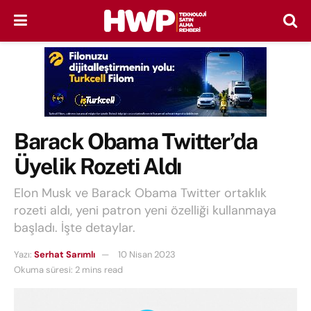
Barack Obama Twitter’da
Üyelik Rozeti Aldı
Elon Musk ve Barack Obama Twitter ortaklık
rozeti aldı, yeni patron yeni özelliği kullanmaya
başladı. İşte detaylar.
Yazı:
Serhat Sarımlı
10 Nisan 2023
Okuma süresi: 2 mins read