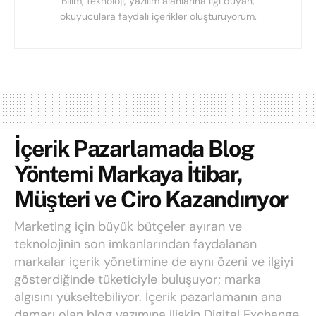
Bilim, teknoloji, yazılım alanlarına ilgi duyan,
okuyuculara faydalı içerikler oluşturuyorum.
İçerik Pazarlamada Blog
Yöntemi Markaya İtibar,
Müşteri ve Ciro Kazandırıyor
Marketing için büyük bütçeler ayıran ve
teknolojinin son imkanlarından faydalanan
markalar içerik yönetimine de aynı özeni ve ilgiyi
gösterdiğinde tüketiciyle buluşuyor; marka
algısını yükseltebiliyor. İçerik pazarlamanın ana
damarı olan blog yazımına ilişkin Digital Exchange