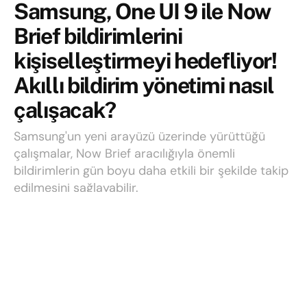
Samsung, One UI 9 ile Now
Brief bildirimlerini
kişiselleştirmeyi hedefliyor!
Akıllı bildirim yönetimi nasıl
çalışacak?
Samsung'un yeni arayüzü üzerinde yürüttüğü
çalışmalar, Now Brief aracılığıyla önemli
bildirimlerin gün boyu daha etkili bir şekilde takip
edilmesini sağlayabilir.
Yazı:
Onur Balbaşı
17 Mayıs 2026
Okuma süresi: 3 mins read