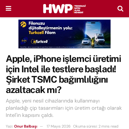
Apple, iPhone işlemci üretimi
için Intel ile testlere başladı!
Şirket TSMC bağımlılığını
azaltacak mı?
Apple, yeni nesil cihazlarında kullanmayı
planladığı çip tasarımları için üretim ortağı olarak
Intel'in kapısını çaldı.
Yazı:
Onur Balbaşı
17 Mayıs 2026
Okuma süresi: 2 mins read