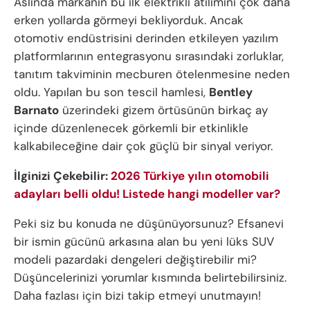
Aslında markanın bu ilk elektrikli atılımını çok daha
erken yollarda görmeyi bekliyorduk. Ancak
otomotiv endüstrisini derinden etkileyen yazılım
platformlarının entegrasyonu sırasındaki zorluklar,
tanıtım takviminin mecburen ötelenmesine neden
oldu. Yapılan bu son tescil hamlesi,
Bentley
Barnato
üzerindeki gizem örtüsünün birkaç ay
içinde düzenlenecek görkemli bir etkinlikle
kalkabileceğine dair çok güçlü bir sinyal veriyor.
İlginizi Çekebilir:
2026 Türkiye yılın otomobili
adayları belli oldu! Listede hangi modeller var?
Peki siz bu konuda ne düşünüyorsunuz? Efsanevi
bir ismin gücünü arkasına alan bu yeni lüks SUV
modeli pazardaki dengeleri değiştirebilir mi?
Düşüncelerinizi yorumlar kısmında belirtebilirsiniz.
Daha fazlası için bizi takip etmeyi unutmayın!