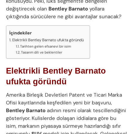
konusuydu. Peki, lüks segmentte dengeleri
değiştirecek olan
Bentley Barnato
yollara
çıktığında sürücülere ne gibi avantajlar sunacak?
İçindekiler
Elektrikli Bentley Barnato ufukta göründü
Tarihten gelen efsanevi bir isim
Tasarım dili ve beklentiler
Elektrikli Bentley Barnato
ufukta göründü
Amerika Birleşik Devletleri Patent ve Ticari Marka
Ofisi kayıtlarında keşfedilen yeni bir başvuru,
Bentley Barnato
adının resmi olarak tescillendiğini
gösteriyor. Kulislerde dolaşan iddialara göre bu
isim, markanın piyasaya sürmeye hazırlandığı sıfır
emisyonlu
SUV
modeli için kullanılacak. Geleneksel