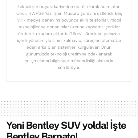
Teknoloji medyası kariyerine editör olarak adım atan
Onur, HWP'de Yazı İşleri Müdürü görevini üstlendi. Beş
yıllık medya deneyimi boyunca akıllı telefonlar, mobil
teknolojiler ve donanımlar üzerine kapsamlı içerikler
üreterek okurlara aktardı. Görevi süresince yalnızca
içerik yönetimiyle sınırlı kalmayıp, süreçleri otomatize
eden arka plan sistemleri kurgulayan Onur,
günümüzde teknoloji üretimine odaklanarak
çalışmalarını bilgisayar mühendisliği alanında
sürdürüyor.
Yeni Bentley SUV yolda! İşte
Bentley Barnato!