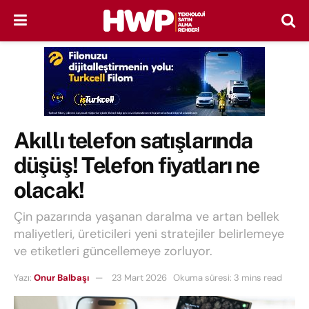
Akıllı telefon satışlarında
düşüş! Telefon fiyatları ne
olacak!
Çin pazarında yaşanan daralma ve artan bellek
maliyetleri, üreticileri yeni stratejiler belirlemeye
ve etiketleri güncellemeye zorluyor.
Yazı:
Onur Balbaşı
23 Mart 2026
Okuma süresi: 3 mins read