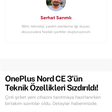
Serhat Sarımlı
Bilim, teknoloji, yazılım alanlarına ilgi duyan,
okuyuculara faydalı içerikler oluşturuyorum.
OnePlus Nord CE 3’ün
Teknik Özellikleri Sızdırıldı!
Çinli şirket yeni cihazını tanıtmaya hazırlanırken
birtakım sızıntılar oldu. Detaylar haberimizde.