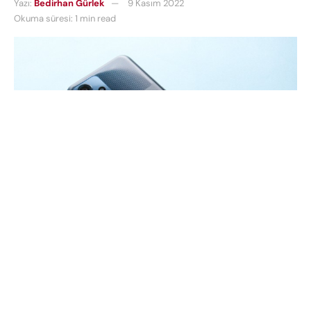
Yazı:
Bedirhan Gürlek
9 Kasım 2022
Okuma süresi: 1 min read
OnePlus Nord CE 2 Şubat 2022’de piyasaya
sürülmüştü. OnePlus Nord CE 2’den sonra ise
OnePlus, OnePlus Nord CE 2 Lite 5G’yi piyasaya
sürmüştü. Şimdi ise 2023’ün başlarında OnePlus’ın