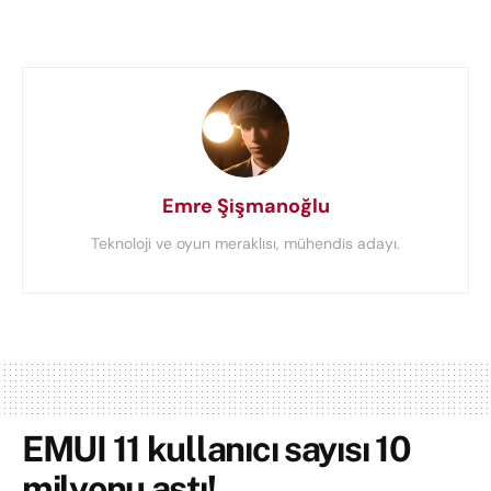
Emre Şişmanoğlu
Teknoloji ve oyun meraklısı, mühendis adayı.
EMUI 11 kullanıcı sayısı 10
milyonu aştı!