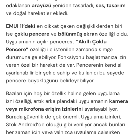
odaklanan
arayüzü
yeniden tasarladı,
ses, tasarım
ve doğal hareketler ekledi.
EMUI 11’deki
en dikkat çeken değişikliklerden biri
ise
çoklu pencere
ve
bölünmüş ekran
özelliği oldu.
Uygulamanın açılır penceresi,
“Akıllı Çoklu
Pencere”
özelliği ile istenilen zamanda simge
durumuna gelebiliyor. Fonksiyonu başlatmanıza izin
veren özel bir hareket de var. Pencerenin kendisi
ayarlanabilir bir şekle sahip ve kullanıcı bu sayede
pencere büyüklüğünü belirleyebiliyor.
Bazıları için hoş bir özellik haline gelen uygulama
izni özelliği, artık arka plandaki uygulamanın
kamera
veya mikrofona erişim izinlerini
ayarlayabiliyor.
Burada güvenlik de çok önemli. Uygulama izinleri,
Stok Android’de olduğu gibi veriliyor ancak bunları
her zaman için veya yalnızca uygulama çalışırken