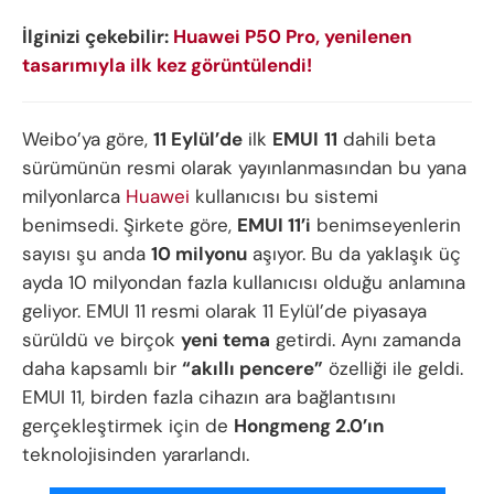
İlginizi çekebilir:
Huawei P50 Pro, yenilenen
tasarımıyla ilk kez görüntülendi!
Weibo’ya göre,
11 Eylül’de
ilk
EMUI
11
dahili beta
sürümünün resmi olarak yayınlanmasından bu yana
milyonlarca
Huawei
kullanıcısı bu sistemi
benimsedi. Şirkete göre,
EMUI 11’i
benimseyenlerin
sayısı şu anda
10 milyonu
aşıyor. Bu da yaklaşık üç
ayda 10 milyondan fazla kullanıcısı olduğu anlamına
geliyor. EMUI 11 resmi olarak 11 Eylül’de piyasaya
sürüldü ve birçok
yeni tema
getirdi. Aynı zamanda
daha kapsamlı bir
“akıllı pencere”
özelliği ile geldi.
EMUI 11, birden fazla cihazın ara bağlantısını
gerçekleştirmek için de
Hongmeng 2.0’ın
teknolojisinden yararlandı.