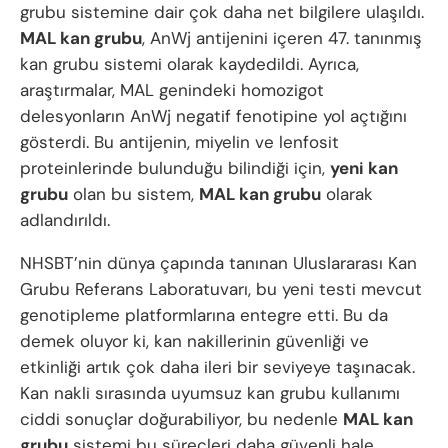
grubu sistemine dair çok daha net bilgilere ulaşıldı.
MAL kan grubu
, AnWj antijenini içeren 47. tanınmış
kan grubu sistemi olarak kaydedildi. Ayrıca,
araştırmalar, MAL genindeki homozigot
delesyonların AnWj negatif fenotipine yol açtığını
gösterdi. Bu antijenin, miyelin ve lenfosit
proteinlerinde bulunduğu bilindiği için,
yeni kan
grubu
olan bu sistem,
MAL kan grubu
olarak
adlandırıldı.
NHSBT’nin dünya çapında tanınan Uluslararası Kan
Grubu Referans Laboratuvarı, bu yeni testi mevcut
genotipleme platformlarına entegre etti. Bu da
demek oluyor ki, kan nakillerinin güvenliği ve
etkinliği artık çok daha ileri bir seviyeye taşınacak.
Kan nakli sırasında uyumsuz kan grubu kullanımı
ciddi sonuçlar doğurabiliyor, bu nedenle
MAL kan
grubu
sistemi bu süreçleri daha güvenli hale