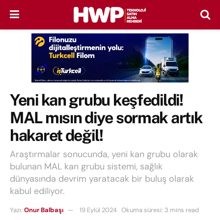
Yeni kan grubu keşfedildi!
MAL mısın diye sormak artık
hakaret değil!
Araştırmalar sonucunda, yeni kan grubu olarak
bulunan MAL kan grubu sistemi, sağlık
dünyasında devrim yaratacak bir buluş olarak
kabul ediliyor.
Yazı:
Onur Balbaşı
19 Eylül 2024
Okuma süresi: 3 mins read