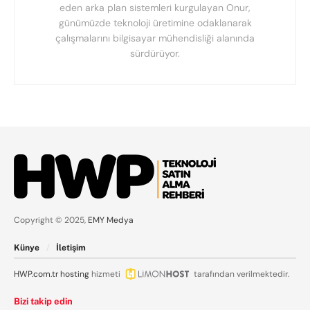
eden arka plan sistemleri kurgulayan Onur,
günümüzde teknoloji üretimine odaklanarak
çalışmalarını bilgisayar mühendisliği alanında
sürdürüyor.
Copyright © 2025,
EMY Medya
Künye
İletişim
HWP.com.tr
hosting
hizmeti
tarafından verilmektedir.
Bizi takip edin