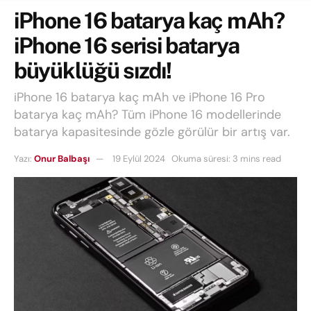
iPhone 16 batarya kaç mAh?
iPhone 16 serisi batarya
büyüklüğü sızdı!
iPhone 16 batarya kaç mAh ve iPhone 16 Pro
batarya kaç mAh? Tüm iPhone 16 modellerinde
batarya kapasitesinde gözle görülür bir artış var.
Yazı:
Onur Balbaşı
19 Eylül 2024
Okuma süresi: 3 mins read