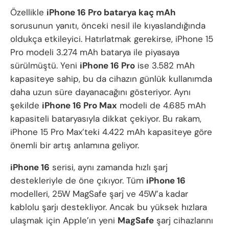
Özellikle
iPhone 16 Pro batarya kaç mAh
sorusunun yanıtı, önceki nesil ile kıyaslandığında
oldukça etkileyici. Hatırlatmak gerekirse, iPhone 15
Pro modeli 3.274 mAh batarya ile piyasaya
sürülmüştü. Yeni
iPhone 16 Pro
ise 3.582 mAh
kapasiteye sahip, bu da cihazın günlük kullanımda
daha uzun süre dayanacağını gösteriyor. Aynı
şekilde
iPhone 16 Pro Max
modeli de 4.685 mAh
kapasiteli bataryasıyla dikkat çekiyor. Bu rakam,
iPhone 15 Pro Max’teki 4.422 mAh kapasiteye göre
önemli bir artış anlamına geliyor.
iPhone 16
serisi, aynı zamanda hızlı şarj
destekleriyle de öne çıkıyor. Tüm
iPhone 16
modelleri, 25W MagSafe şarj ve 45W’a kadar
kablolu şarjı destekliyor. Ancak bu yüksek hızlara
ulaşmak için Apple’ın yeni
MagSafe
şarj cihazlarını