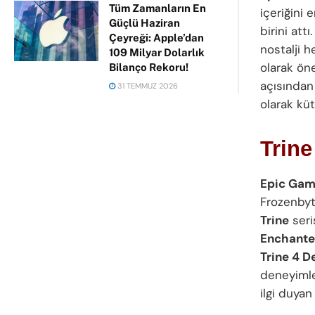
Tüm Zamanların En
içeriğini
Güçlü Haziran
birini at
Çeyreği: Apple’dan
nostalji 
109 Milyar Dolarlık
olarak ön
Bilanço Rekoru!
açısından
31 TEMMUZ 2026
olarak kü
Trine
Epic Ga
Frozenbyte
Trine
seri
Enchante
Trine 4 De
deneyimle
ilgi duyan