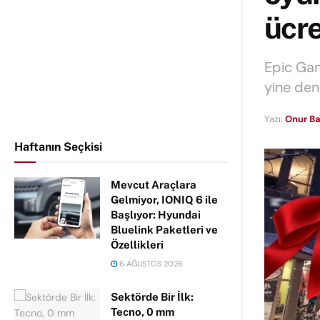
ücre
Epic Gam
yine den
Yazı:
Onur Ba
Haftanın Seçkisi
Mevcut Araçlara
Gelmiyor, IONIQ 6 ile
Başlıyor: Hyundai
Bluelink Paketleri ve
Özellikleri
6 AĞUSTOS 2026
Sektörde Bir İlk:
Tecno, 0 mm