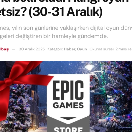
tsiz? (30-31 Aralık)
es, yılın son günlerine yaklaşırken dijital oyun dü
geleri değiştiren bir hamleyle gündemde.
lbaşı
30 Aralık 2025
Kategori:
Haber
,
Oyun
Okuma süresi: 2 mins r