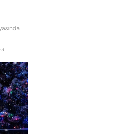
nyasında
ead