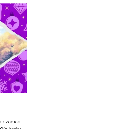
 bir zaman
00’
a kadar