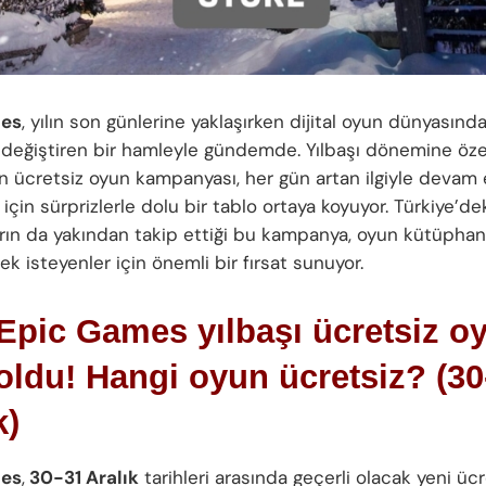
mes
, yılın son günlerine yaklaşırken dijital oyun dünyasınd
 değiştiren bir hamleyle gündemde. Yılbaşı dönemine öze
n ücretsiz oyun kampanyası, her gün artan ilgiyle devam
için sürprizlerle dolu bir tablo ortaya koyuyor. Türkiye’de
ların da yakından takip ettiği bu kampanya, oyun kütüphan
k isteyenler için önemli bir fırsat sunuyor.
Epic Games yılbaşı ücretsiz o
 oldu! Hangi oyun ücretsiz? (30
k)
mes
,
30-31 Aralık
tarihleri arasında geçerli olacak yeni ücr