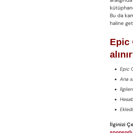
kütüphaney
Bu da kamp
haline geti
Epic 
alını
Epic 
Ana s
İlgile
Hesab
Ekledi
İlginizi Ç
sponsorl