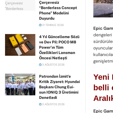
Çerçevesiz
“Borderless Concept
Phone” Modelini
Duyurdu
31 TEMMUZ 2026
Epic Ga
dengeleri
4 Yıl Güncelleme Sözü
sürdürüle
ve Dev Pil: POCO M8
Power’ın Tüm
oyuncular 
Özellikleri Lansman
kullanıcı
Öncesi Netleşti
genişletme
3 AĞUSTOS 2026
Yeni 
Patrondan İzmit’e
Kritik Ziyaret: Hyundai
belli
Başkanı Chung Eui-
sun IONIQ 3 Üretimini
Aralı
Denetledi
3 AĞUSTOS 2026
Epic Ga