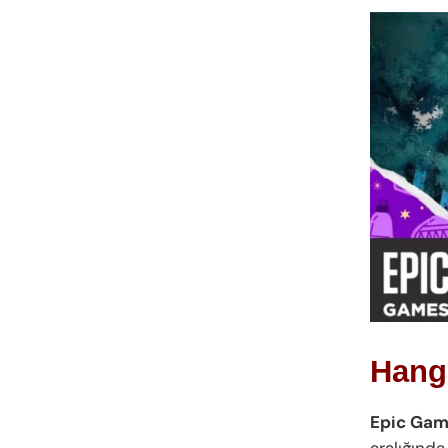
Hangi
Epic Ga
aralığında