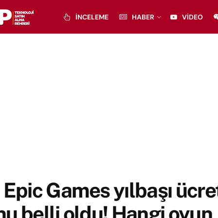
İNCELEME
HABER
VIDEO
 Epic Games yılbaşı ücre
u belli oldu! Hangi oyun