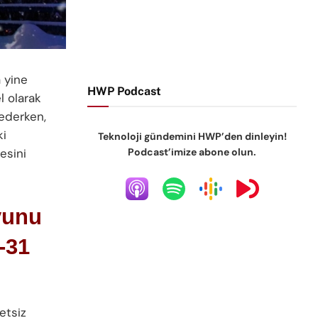
a yine
HWP Podcast
l olarak
 ederken,
ki
Teknoloji gündemini HWP’den dinleyin!
Podcast’imize abone olun.
esini
yunu
-31
etsiz