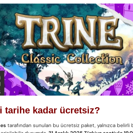
 tarihe kadar ücretsiz?
mes
tarafından sunulan bu ücretsiz paket, yalnızca belirli
 erişilebilir durumda.
31 Aralık 2025 Türkiye saatiyle 19.