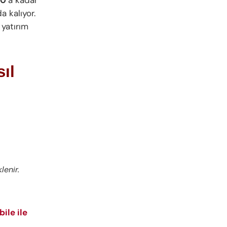
a kalıyor.
 yatırım
ıl
lenir.
ile ile