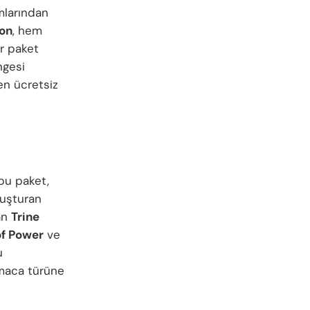
mlarından
ion
, hem
r paket
ngesi
en ücretsiz
bu paket,
luşturan
lan
Trine
of Power
ve
u
lmaca türüne