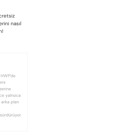
cretsiz
rini nasıl
n!
, HWP'de
imi
üzerine
nce yalnızca
n arka plan
 sürdürüyor.