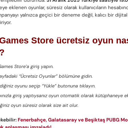
e eklenen oyunlar, süresiz olarak kullanıcıların hesabınd
anyayı yalnızca geçici bir deneme değil, kalıcı bir dijital
riyor.
Games Store ücretsiz oyun nas
r?
Games Store’a giriş yapın.
ayfadaki “Ücretsiz Oyunlar” bölümüne gidin.
ndiğiniz oyunu seçip “Yükle” butonuna tıklayın.
ınızla giriş yaptıysanız oyun otomatik olarak kütüphaneye ek
ğiniz oyun süresiz olarak size ait olur.
ekebilir:
Fenerbahçe, Galatasaray ve Beşiktaş PUBG Mob
uk anlaşması imzaladı!