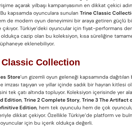
 erişime açarak yılbaşı kampanyasının en dikkat çekici adı
tı. Bu kapsamda oyunculara sunulan
Trine Classic Collect
hem de modern oyun deneyimini bir araya getiren güçlü bi
e çıkıyor. Türkiye’deki oyuncular için fiyat-performans de
 oldukça cazip olan bu koleksiyon, kısa süreliğine tamam
tüphaneye eklenebiliyor.
 Classic Collection
mes
Store
’un gizemli oyun geleneği kapsamında dağıtılan 
 imzası taşıyan ve yıllar içinde sadık bir hayran kitlesi o
sini tek çatı altında topluyor. Koleksiyon içerisinde yer a
d Edition
,
Trine 2 Complete Story
,
Trine 3 The Artifact 
finitive Edition
, hem tek oyunculu hem de çok oyuncul
riyle dikkat çekiyor. Özellikle Türkiye’de platform ve bu
 oyuncular için bu içerik oldukça değerli.