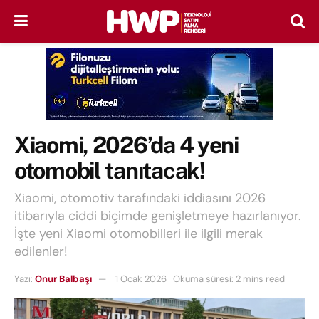
Xiaomi, 2026’da 4 yeni
otomobil tanıtacak!
Xiaomi, otomotiv tarafındaki iddiasını 2026
itibarıyla ciddi biçimde genişletmeye hazırlanıyor.
İşte yeni Xiaomi otomobilleri ile ilgili merak
edilenler!
Yazı:
Onur Balbaşı
1 Ocak 2026
Okuma süresi: 2 mins read