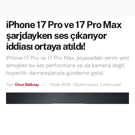
iPhone 17 Pro ve 17 Pro Max
şarjdayken ses çıkarıyor
iddiası ortaya atıldı!
iPhone 17 Pro ve 17 Pro Max, piyasadaki yerini yeni
almışken bu kez performans ya da kamera değil,
hoparlör davranışlarıyla gündeme geldi.
Yazı:
Onur Balbaşı
1 Ocak 2026
Okuma süresi: 2 mins read