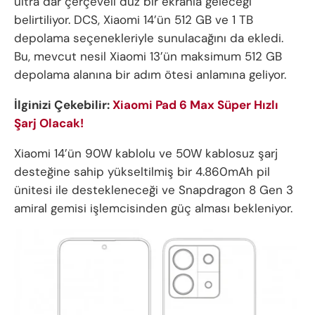
ultra dar çerçeveli düz bir ekranla geleceği
belirtiliyor. DCS, Xiaomi 14’ün 512 GB ve 1 TB
depolama seçenekleriyle sunulacağını da ekledi.
Bu, mevcut nesil Xiaomi 13’ün maksimum 512 GB
depolama alanına bir adım ötesi anlamına geliyor.
İlginizi Çekebilir:
Xiaomi Pad 6 Max Süper Hızlı
Şarj Olacak!
Xiaomi 14’ün 90W kablolu ve 50W kablosuz şarj
desteğine sahip yükseltilmiş bir 4.860mAh pil
ünitesi ile destekleneceği ve Snapdragon 8 Gen 3
amiral gemisi işlemcisinden güç alması bekleniyor.