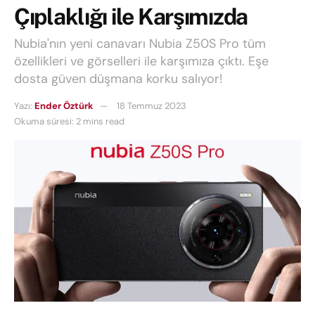
Çıplaklığı ile Karşımızda
Nubia'nın yeni canavarı Nubia Z50S Pro tüm
özellikleri ve görselleri ile karşımıza çıktı. Eşe
dosta güven düşmana korku salıyor!
Yazı:
Ender Öztürk
18 Temmuz 2023
Okuma süresi: 2 mins read