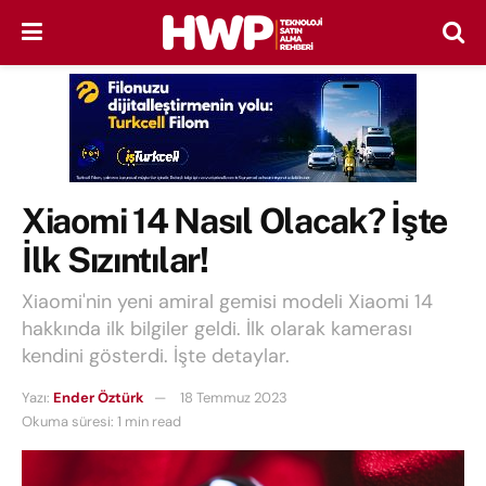
Xiaomi 14 Nasıl Olacak? İşte
İlk Sızıntılar!
Xiaomi'nin yeni amiral gemisi modeli Xiaomi 14
hakkında ilk bilgiler geldi. İlk olarak kamerası
kendini gösterdi. İşte detaylar.
Yazı:
Ender Öztürk
18 Temmuz 2023
Okuma süresi: 1 min read