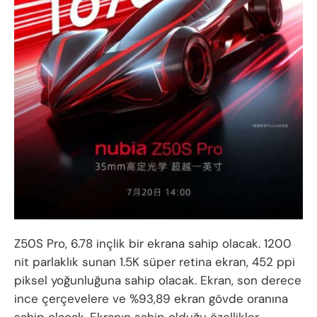
Z50S Pro, 6.78 inçlik bir ekrana sahip olacak. 1200
nit parlaklık sunan 1.5K süper retina ekran, 452 ppi
piksel yoğunluğuna sahip olacak. Ekran, son derece
ince çerçevelere ve %93,89 ekran gövde oranına
sahip olacak. Ekranın sahip olduğu özellikler