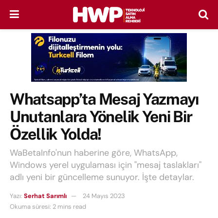
Whatsapp’ta Mesaj Yazmayı
Unutanlara Yönelik Yeni Bir
Özellik Yolda!
WaBetaInfo'nun haberine göre, WhatsApp,
Windows yerel uygulaması için "mesaj taslakları"
adlı yeni bir güncelleme sunuyor. İşte detaylar.
Yazı:
Serhat Sarımlı
24 Mayıs 2023
Okuma süresi: 2 mins read