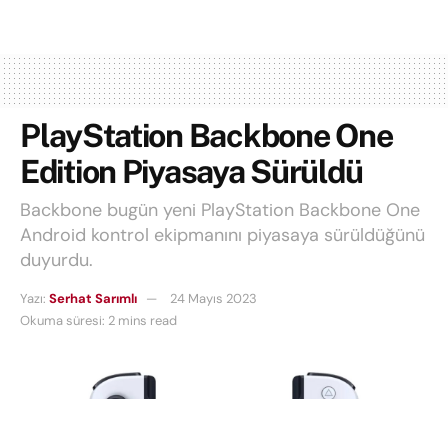
PlayStation Backbone One
Edition Piyasaya Sürüldü
Backbone bugün yeni PlayStation Backbone One
Android kontrol ekipmanını piyasaya sürüldüğünü
duyurdu.
Yazı:
Serhat Sarımlı
24 Mayıs 2023
Okuma süresi: 2 mins read