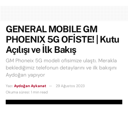
GENERAL MOBILE GM
PHOENIX 5G OFİSTE! | Kutu
Açılışı ve İlk Bakış
GM Phoneix 5G modeli ofisimize ulaştı. Merakla
beklediğimiz telefonun detaylarını ve ilk bakışını
Aydoğan yapıyor
Yazı:
Aydoğan Aykanat
29 Ağustos 2023
Okuma süresi: 1 min read