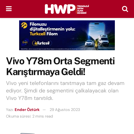
Vivo Y78m Orta Segmenti
Karıştırmaya Geldi!
Vivo yeni telefonlarını tanıtmaya tam gaz devam
ediyor. Şimdi de segmentini çalkalayacak olan
Vivo Y78m tanıtıldı.
Yazı:
Ender Öztürk
29 Ağustos 2023
Okuma süresi: 2 mins read