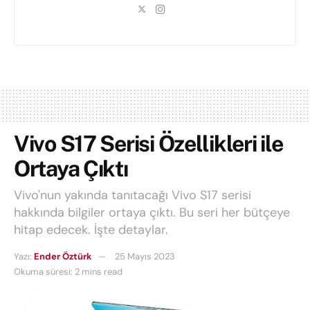
Vivo S17 Serisi Özellikleri ile
Ortaya Çıktı
Vivo'nun yakında tanıtacağı Vivo S17 serisi
hakkında bilgiler ortaya çıktı. Bu seri her bütçeye
hitap edecek. İşte detaylar.
Yazı:
Ender Öztürk
25 Mayıs 2023
Okuma süresi: 2 mins read