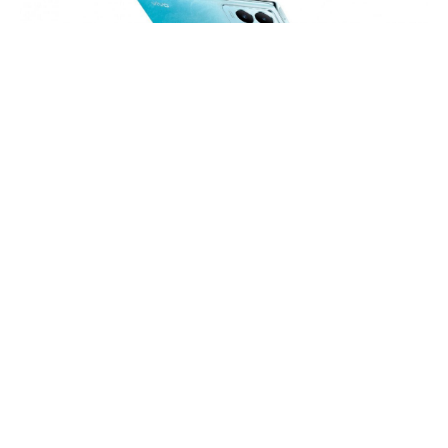
Vivo, merakla beklenen S17 serisini 31 Mayıs’ta
Çin’de piyasaya sürmeye hazırlanırken, Vivo
hayranları için heyecan verici bir haber var. Son
gelişmelere göre, Vivo S17e’nin yanı sıra Vivo S17 ve
Vivo S17 Pro’nun da serinin bir parçası olduğu
görülüyor. TechGoing’e göre, V2283A ve V2284A
model numaralarına sahip her iki telefon da Çin’in
TENAA yetkilisi tarafından onaylandı. Ayrıca,
V2282A model numarasına sahip başka bir cihaz
daha TENAA tarafından onaylandı ve bu cihazın Çin
pazarında Vivo S17t adıyla satılması bekleniyor. İşte