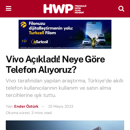
Vivo Açıkladı! Neye Göre
Telefon Alıyoruz?
Vivo tarafından yapılan araştırma, Türkiye’de akıllı
telefon kullanıcılarının kullanım ve satın alma
tercihlerine ışık tuttu.
Yazı:
Ender Öztürk
25 Mayıs 2023
Okuma süresi: 3 mins read