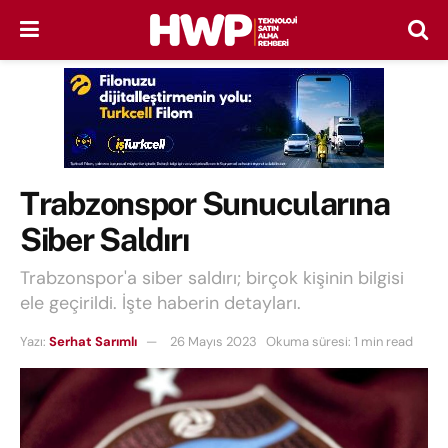
Trabzonspor Sunucularına
Siber Saldırı
Trabzonspor'a siber saldırı; birçok kişinin bilgisi
ele geçirildi. İşte haberin detayları.
Yazı:
Serhat Sarımlı
26 Mayıs 2023
Okuma süresi: 1 min read