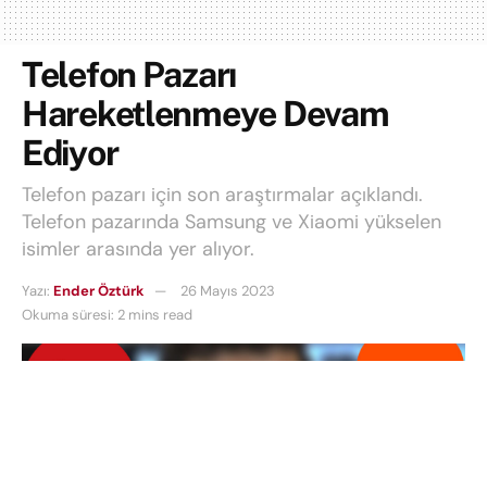
Telefon Pazarı
Hareketlenmeye Devam
Ediyor
Telefon pazarı için son araştırmalar açıklandı.
Telefon pazarında Samsung ve Xiaomi yükselen
isimler arasında yer alıyor.
Yazı:
Ender Öztürk
26 Mayıs 2023
Okuma süresi: 2 mins read