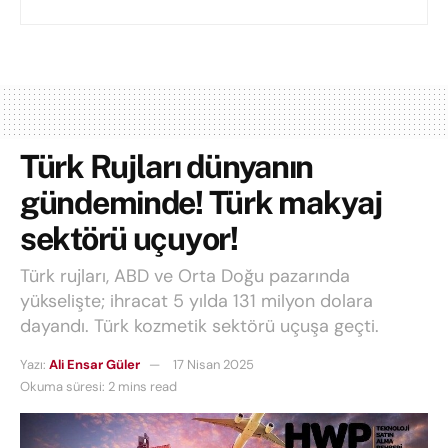
Türk Rujları dünyanın
gündeminde! Türk makyaj
sektörü uçuyor!
Türk rujları, ABD ve Orta Doğu pazarında
yükselişte; ihracat 5 yılda 131 milyon dolara
dayandı. Türk kozmetik sektörü uçuşa geçti.
Yazı:
Ali Ensar Güler
17 Nisan 2025
Okuma süresi: 2 mins read