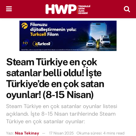
Steam Türkiye en çok
satanlar belli oldu! İşte
Türkiye’de en çok satan
oyunlar! (8-15 Nisan)
Steam Türkiye en çok satanlar oyunlar listesi
açıklandı. İşte 8-15 Nisan tarihlerinde Steam
Türkiye en çok satanlar oyunlar:
Yazı:
Nisa Tekinay
17 Nisan 2025
Okuma süresi: 4 mins read