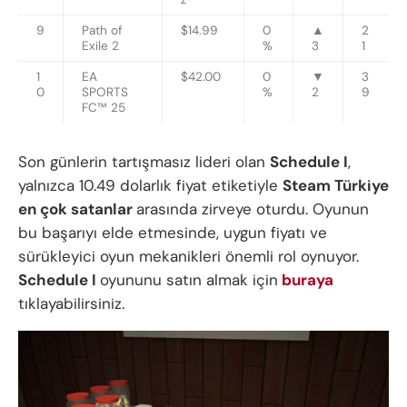
9
Path of
$14.99
0
▲
2
Exile 2
%
3
1
1
EA
$42.00
0
▼
3
0
SPORTS
%
2
9
FC™ 25
Son günlerin tartışmasız lideri olan
Schedule I
,
yalnızca 10.49 dolarlık fiyat etiketiyle
Steam Türkiye
en çok satanlar
arasında zirveye oturdu. Oyunun
bu başarıyı elde etmesinde, uygun fiyatı ve
sürükleyici oyun mekanikleri önemli rol oynuyor.
Schedule I
oyununu satın almak için
buraya
tıklayabilirsiniz.