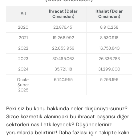
İhracat (Dolar
İthalat (Dolar
Yıl
Cinsinden)
Cinsinden)
2020
22.876.451
8.910.258
2021
19.268.992
8.530.916
2022
22.653.959
16.758.840
2023
30.465.063
26.336.788
2024
35.721.118
31.299.600
Ocak-
6.740.955
5.256.196
Şubat
2025
Peki siz bu konu hakkında neler düşünüyorsunuz?
Sizce kozmetik alanındaki bu ihracat başarısı diğer
sektörleri nasıl etkileyecek? Düşünceleriniz
yorumlarda belirtiniz! Daha fazlası için takipte kalın!