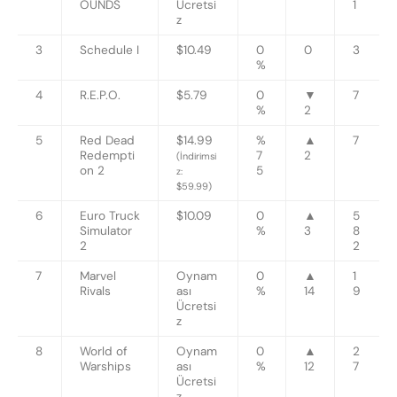
OUNDS
Ücretsi
1
z
3
Schedule I
$10.49
0
0
3
%
4
R.E.P.O.
$5.79
0
▼
7
%
2
5
Red Dead
$14.99
%
▲
7
Redempti
7
2
(İndirimsi
on 2
5
z:
$59.99)
6
Euro Truck
$10.09
0
▲
5
Simulator
%
3
8
2
2
7
Marvel
Oynam
0
▲
1
Rivals
ası
%
14
9
Ücretsi
z
8
World of
Oynam
0
▲
2
Warships
ası
%
12
7
Ücretsi
z