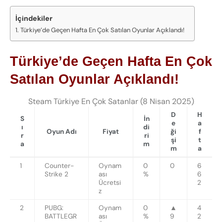
İçindekiler
Türkiye’de Geçen Hafta En Çok Satılan Oyunlar Açıklandı!
Türkiye’de Geçen Hafta En Çok
Satılan Oyunlar Açıklandı!
Steam Türkiye En Çok Satanlar (8 Nisan 2025)
D
H
S
İn
e
a
ı
di
Oyun Adı
Fiyat
ği
f
r
ri
şi
t
a
m
m
a
1
Counter-
Oynam
0
0
6
Strike 2
ası
%
6
Ücretsi
2
z
2
PUBG:
Oynam
0
▲
4
BATTLEGR
ası
%
9
2