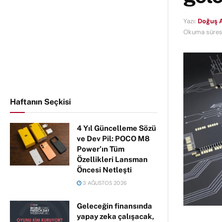
Yazı:
Doğuş 
Okuma süresi
Haftanın Seçkisi
4 Yıl Güncelleme Sözü
ve Dev Pil: POCO M8
Power’ın Tüm
Özellikleri Lansman
Öncesi Netleşti
3 AĞUSTOS 2026
Geleceğin finansında
yapay zeka çalışacak,