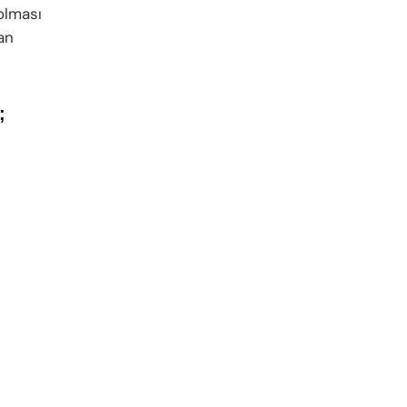
olması
an
;