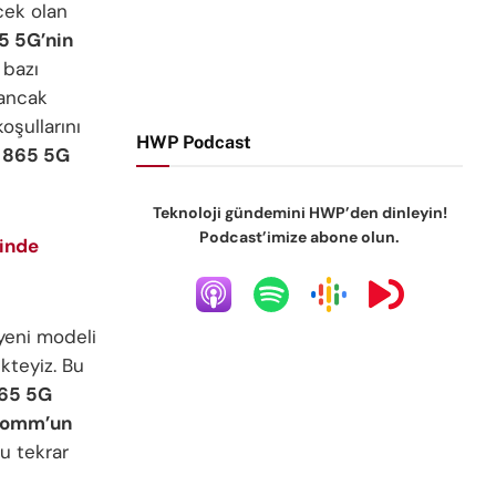
cek olan
5 5G’nin
 bazı
 ancak
oşullarını
HWP Podcast
865 5G
Teknoloji gündemini HWP’den dinleyin!
Podcast’imize abone olun.
rinde
eni modeli
kteyiz. Bu
65 5G
comm’un
nu tekrar