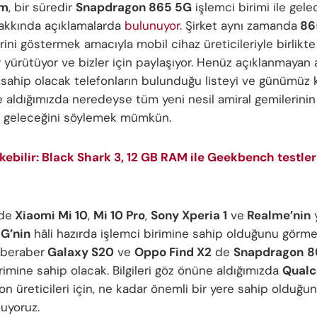
mm
, bir süredir
Snapdragon 865 5G
işlemci birimi ile gele
hakkında açıklamalarda
bulunuyor
. Şirket aynı zamanda
86
ini göstermek amacıyla mobil cihaz üreticileriyle birlikte
r yürütüyor ve bizler için paylaşıyor. Henüz açıklanmayan
 sahip olacak telefonların bulunduğu listeyi ve günümüz k
 aldığımızda neredeyse tüm yeni nesil amiral gemilerinin
le geleceğini söylemek mümkün.
çekebilir: Black Shark 3, 12 GB RAM ile Geekbench testle
de
Xiaomi Mi 10
,
Mi 10 Pro
,
Sony Xperia 1
ve
Realme’nin
y
G’nin
hâli hazırda işlemci birimine sahip olduğunu görme
a beraber
Galaxy S20
ve
Oppo Find X2
de
Snapdragon
8
rimine sahip olacak. Bilgileri göz önüne aldığımızda
Qual
efon üreticileri için, ne kadar önemli bir yere sahip olduğu
luyoruz.