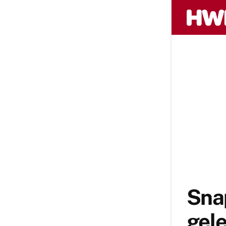
Snap
gele