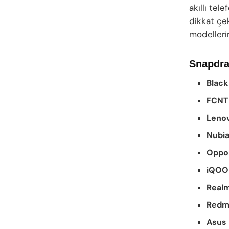
akıllı tel
dikkat çe
modelleri
Snapdrag
Black
FCNT
Leno
Nubia
Oppo 
iQOO
Real
Redm
Asus