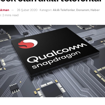
Akman
26 Şubat 2020
Kategori:
Akıllı Telefonlar
,
Donanım
,
Haber
: 2 mins read