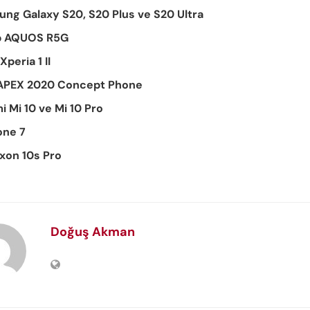
ng Galaxy S20, S20 Plus ve S20 Ultra
p AQUOS R5G
Xperia 1 II
 APEX 2020 Concept Phone
i Mi 10 ve Mi 10 Pro
one 7
xon 10s Pro
Doğuş Akman