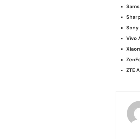
Samsu
Shar
Sony 
Vivo
Xiaom
ZenF
ZTE A