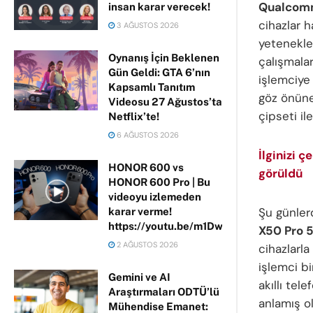
Qualco
insan karar verecek!
cihazlar 
3 AĞUSTOS 2026
yetenekler
Oynanış İçin Beklenen
çalışmala
Gün Geldi: GTA 6’nın
işlemciye
Kapsamlı Tanıtım
göz önüne
Videosu 27 Ağustos’ta
çipseti i
Netflix’te!
6 AĞUSTOS 2026
İlginizi 
HONOR 600 vs
görüldü
HONOR 600 Pro | Bu
videoyu izlemeden
Şu günler
karar verme!
https://youtu.be/m1DwhP3lPCM
X50 Pro 5
2 AĞUSTOS 2026
cihazlarl
işlemci bi
Gemini ve AI
akıllı tel
Araştırmaları ODTÜ’lü
anlamış o
Mühendise Emanet: