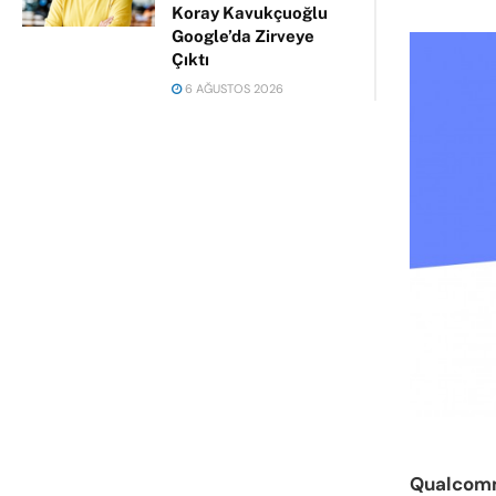
Koray Kavukçuoğlu
Google’da Zirveye
Çıktı
6 AĞUSTOS 2026
Qualco