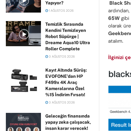
Black Sh
Yapıyor?
ardından
1 AĞUSTOS 2026
65W
gibi 
Temizlik Sırasında
olarak ür
Kendini Temizleyen
Geekben
Robot Süpürge |
atalım.
Dreame Aqua10 Ultra
Roller Complete
İlginizi ç
3 AĞUSTOS 2026
Kayıt Altında Sürüş:
EVOFONE’dan HP
F499x 4K Araç
Kameralarına Özel
%15 İndirim Fırsatı!
3 AĞUSTOS 2026
Geleceğin finansında
yapay zeka çalışacak,
insan karar verecek!