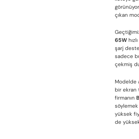
görünüyor
çıkan mo
Geçtiğimi
65W
hızl
şarj deste
sadece bu 
çekmiş d
Modelde 
bir ekran
firmanın
B
söylemek 
yüksek fi
de yüksek 