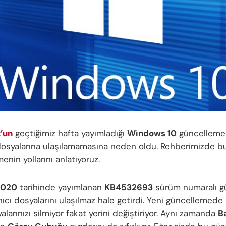
’un
geçtiğimiz hafta yayımladığı
Windows 10
güncellemes
 dosyalarına ulaşılamamasına neden oldu. Rehberimizde bu
menin yollarını anlatıyoruz.
2020
tarihinde yayımlanan
KB4532693
sürüm numaralı g
nıcı dosyalarını ulaşılmaz hale getirdi. Yeni güncellemed
alarınızı silmiyor fakat yerini değiştiriyor. Aynı zamanda
B