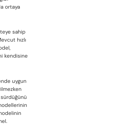
da ortaya
teye sahip
evcut hızlı
odel,
ni kendisine
ende uygun
rilmezken
a sürdüğünü
modellerinin
odelinin
mel.