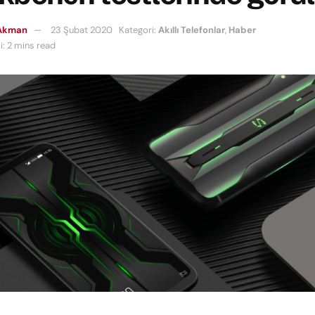
Akman
23 Şubat 2020
Kategori:
Akıllı Telefonlar
,
Haber
: 2 mins read