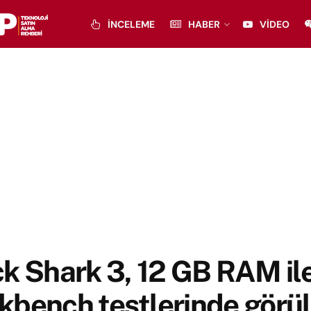
İNCELEME
HABER
VIDEO
k Shark 3, 12 GB RAM il
kbench testlerinde görü