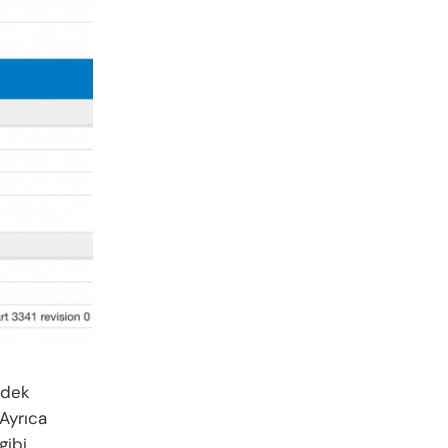
rdek
Ayrıca
gibi