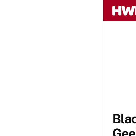
Blac
Gee