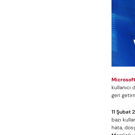
Microsoft
kullanıcı
geri getir
11 Şubat 
bazı kulla
hata, dosy