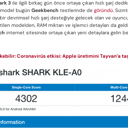
ark 3
ile ilgili birkaç gün önce ortaya çıkan hızlı şarj dedi
, model bugün
Geekbench
testlerinde de
göründü
. Sızın
bir devrimsel hızlı şarj desteğiyle gelecek olan ve oyuncu
etilen modelden, RAM miktarı ve işlemci detayları da geldi
ch
internet sitesinde ortaya çıkan yeni detaylara gelin b
ekebilir: Coronavirüs etkisi: Apple üretimini Tayvan’a ta