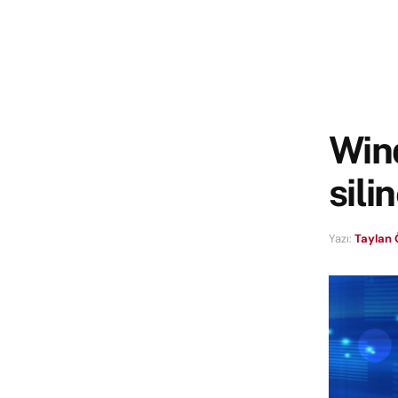
Win
sili
Yazı:
Taylan