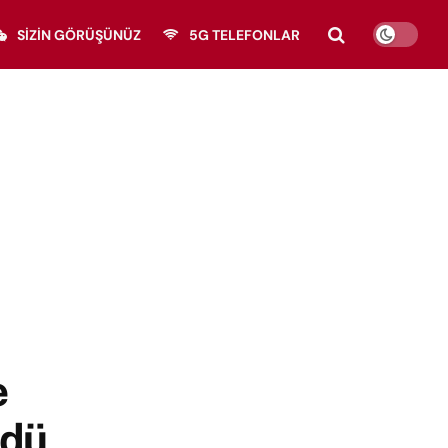
SIZIN GÖRÜŞÜNÜZ
5G TELEFONLAR
e
ldü