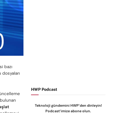
i bazı
 dosyaları
HWP Podcast
üncelleme
e bulunan
Teknoloji gündemini HWP’den dinleyin!
aşlat
Podcast’imize abone olun.