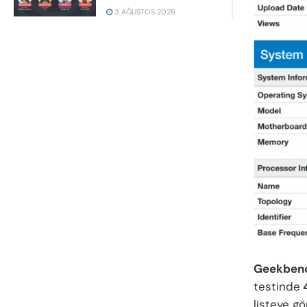
3 AĞUSTOS 2026
Geekben
testinde
4
listeye g