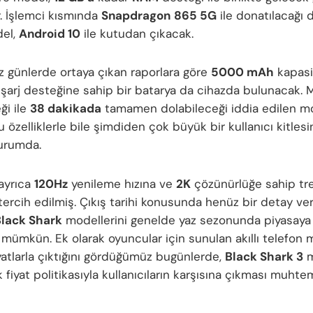
. İşlemci kısmında
Snapdragon
865 5G
ile donatılacağı 
del,
Android 10
ile kutudan çıkacak.
z günlerde ortaya çıkan raporlara göre
5000 mAh
kapasi
ı şarj desteğine sahip bir batarya da cihazda bulunacak. M
ği ile
38 dakikada
tamamen dolabileceği iddia edilen m
özelliklerle bile şimdiden çok büyük bir kullanıcı kitlesi
urumda.
ayrıca
120Hz
yenileme hızına ve
2K
çözünürlüğe sahip tr
 tercih edilmiş. Çıkış tarihi konusunda henüz bir detay ve
lack Shark
modellerini genelde yaz sezonunda piyasay
mümkün. Ek olarak oyuncular için sunulan akıllı telefon 
yatlarla çıktığını gördüğümüz bugünlerde,
Black Shark 3
m
fiyat politikasıyla kullanıcıların karşısına çıkması muhte