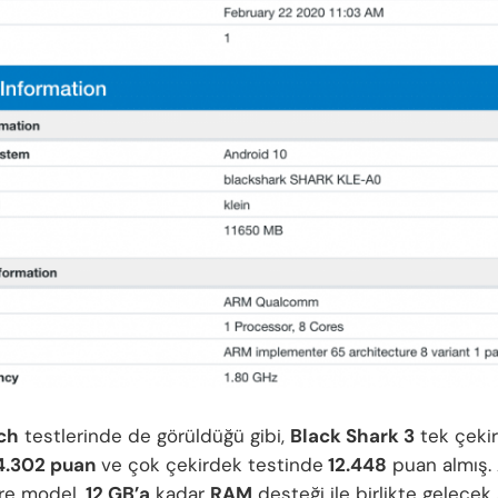
ch
testlerinde de görüldüğü gibi,
Black Shark 3
tek çeki
.302 puan
ve çok çekirdek testinde
12.448
puan almış. 
öre model,
12 GB’a
kadar
RAM
desteği ile birlikte gelecek 