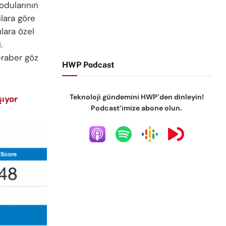
kodularının
tılara göre
lara özel
.
eraber göz
HWP Podcast
Teknoloji gündemini HWP’den dinleyin!
şıyor
Podcast’imize abone olun.