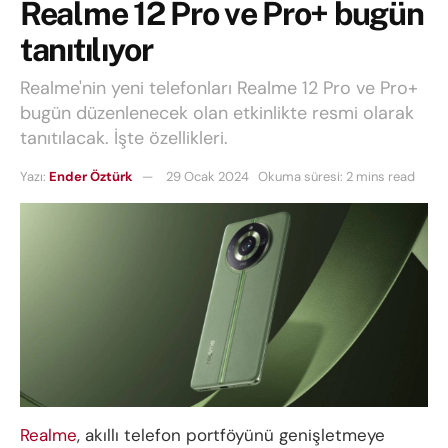
Realme 12 Pro ve Pro+ bugün
tanıtılıyor
Realme'nin yeni telefonları Realme 12 Pro ve Pro+
bugün düzenlenecek olan etkinlikte resmi olarak
tanıtılacak. İşte özellikleri.
Yazı:
Ender Öztürk
29 Ocak 2024
Okuma süresi: 2 mins read
Realme
, akıllı telefon portföyünü genişletmeye