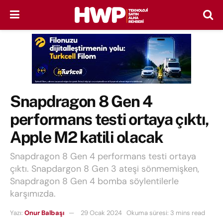
Snapdragon 8 Gen 4
performans testi ortaya çıktı,
Apple M2 katili olacak
Snapdragon 8 Gen 4 performans testi ortaya
çıktı. Snapdargon 8 Gen 3 ateşi sönmemişken,
Snapdragon 8 Gen 4 bomba söylentilerle
karşımızda.
Yazı:
Onur Balbaşı
29 Ocak 2024
Okuma süresi: 3 mins read