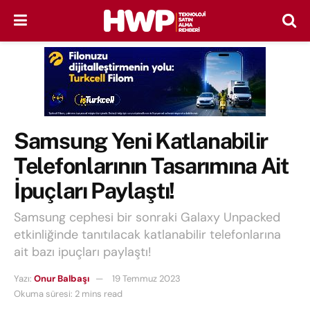
Samsung Yeni Katlanabilir
Telefonlarının Tasarımına Ait
İpuçları Paylaştı!
Samsung cephesi bir sonraki Galaxy Unpacked
etkinliğinde tanıtılacak katlanabilir telefonlarına
ait bazı ipuçları paylaştı!
Yazı:
Onur Balbaşı
19 Temmuz 2023
Okuma süresi: 2 mins read