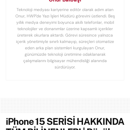
Teknoloji medyası kariyerine editör olarak adım atan
Onur, HWP'de Yazı İşleri Müdürü görevini üstlendi. Beş
yıllık medya deneyimi boyunca akıllı telefonlar, mobil
teknolojiler ve donanımlar üzerine kapsamlı içerikler
üreterek okurlara aktardı. Görevi süresince yalnızca
içerik yönetimiyle sınırlı kalmayıp, süreçleri otomatize
eden arka plan sistemleri kurgulayan Onur,
günümüzde teknoloji üretimine odaklanarak
çalışmalarını bilgisayar mühendisliği alanında
sürdürüyor.
iPhone 15 SERİSİ HAKKINDA