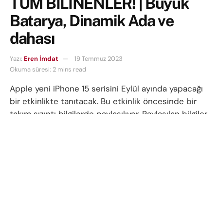
TÜM BİLİNENLER! | Büyük
Batarya, Dinamik Ada ve
dahası
Yazı:
Eren İmdat
19 Temmuz 2023
Okuma süresi: 2 mins read
Apple yeni iPhone 15 serisini Eylül ayında yapacağı
bir etkinlikte tanıtacak. Bu etkinlik öncesinde bir
takım sızıntı bilgilerde paylaşılıyor. Paylaşılan bilgiler
ışığında iPhone 15 serisi hakkında derlediğimiz
bilgileri size aktardık.
Apple, artık dinamik adayı iPhone 15 ve iPhone Plus
modellerine de getiriyor. Böylece telefonları daha
yeni bir görünüme kavuşmuş olacak ve iPhone 14
ve iPhone 14 Plus modellerinden farklı gözükecek.
Bu modellerde ekran boyutu (6.1 inç ve 6.7 inç) ve