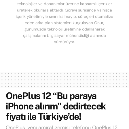
teknolojiler ve donanımlar üzerine kapsamlı içerikler
üreterek okurlara aktardı. Görevi süresince yalnızca
içerik yönetimiyle sınırlı kalmayıp, süreçleri otomatize
eden arka plan sistemleri kurgulayan Onur,
günümüzde teknoloji üretimine odaklanarak
çalışmalarını bilgisayar mühendisliği alanında
sürdürüyor.
OnePlus 12 “Bu paraya
iPhone alırım” dedirtecek
fiyatı ile Türkiye’de!
OnePlus, yeni amiral gemisi telefonu OnePlus 12