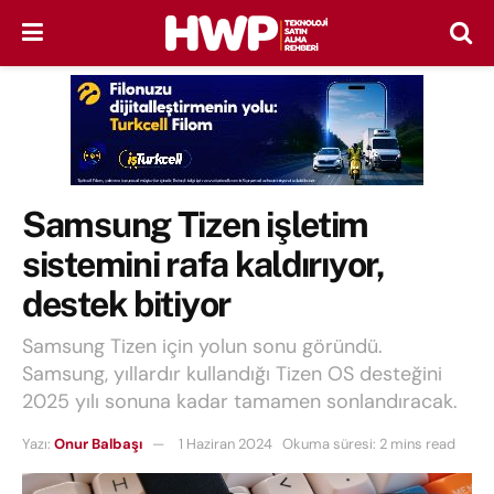
Samsung Tizen işletim
sistemini rafa kaldırıyor,
destek bitiyor
Samsung Tizen için yolun sonu göründü.
Samsung, yıllardır kullandığı Tizen OS desteğini
2025 yılı sonuna kadar tamamen sonlandıracak.
Yazı:
Onur Balbaşı
1 Haziran 2024
Okuma süresi: 2 mins read