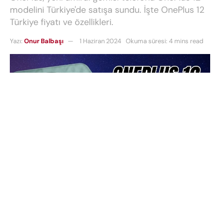
modelini Türkiye'de satışa sundu. İşte OnePlus 12
Türkiye fiyatı ve özellikleri.
Yazı:
Onur Balbaşı
1 Haziran 2024
Okuma süresi: 4 mins read
Çinli teknoloji devi
OnePlus
, kısa bir süre önce
Türkiye pazarına giriş yapmıştı.
OnePlus 11
ve
OnePlus
Nord 3
gibi popüler modelleri distribütör aracılığı ile
ülkemize getiren şirket, şimdi de 2024 yılındaki amiral
gemisi telefonu OnePlus 12 modelini Türkiye’de satışa