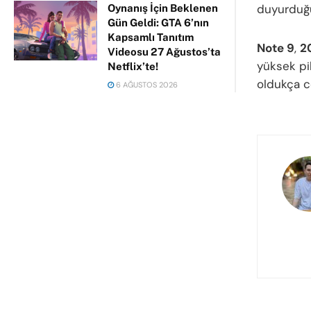
duyurduğu
Oynanış İçin Beklenen
Gün Geldi: GTA 6’nın
Kapsamlı Tanıtım
Note 9
,
2
Videosu 27 Ağustos’ta
yüksek pi
Netflix’te!
oldukça c
6 AĞUSTOS 2026