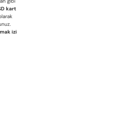
lan gibi
SD
kart
larak
unuz.
mak izi