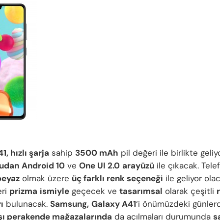
, hızlı şarja
sahip
3500 mAh
pil değeri ile birlikte geliy
tudan
Android 10
ve
One UI 2.0
arayüzü
ile çıkacak. Tele
beyaz
olmak üzere
üç farklı renk seçeneği
ile geliyor ola
eri
prizma
ismiyle
geçecek ve
tasarımsal
olarak çeşitli
ı
bulunacak.
Samsung,
Galaxy A41
‘i önümüzdeki günler
şı perakende mağazalarında
da açılmaları durumunda
s