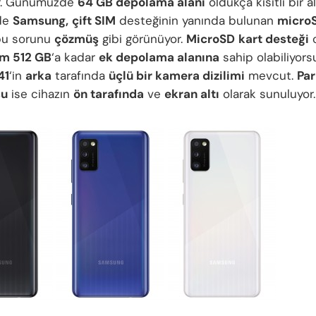
r. Günümüzde
64 GB depolama alanı
oldukça kısıtlı bir a
de
Samsung,
çift SIM
desteğinin yanında bulunan
micro
bu sorunu
çözmüş
gibi görünüyor.
MicroSD
kart desteği
o
m 512 GB
‘a kadar
ek depolama alanına
sahip olabiliyors
41
‘in
arka
tarafında
üçlü bir kamera dizilimi
mevcut.
Par
su
ise cihazın
ön tarafında
ve
ekran altı
olarak sunuluyor.