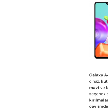
Galaxy A41
cihaz,
ku
mavi
ve
seçenekl
kırılmalar
çevrimdı