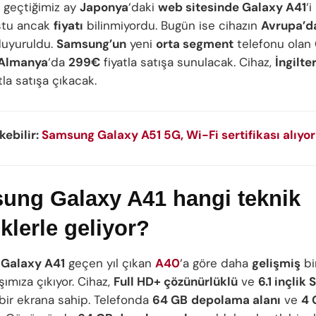
, geçtiğimiz ay
Japonya
‘daki
web sitesinde Galaxy A41
‘i
tu ancak
fiyatı
bilinmiyordu. Bugün ise cihazın
Avrupa’d
duyuruldu.
Samsung’un
yeni
orta segment
telefonu olan
Almanya
‘da
299€
fiyatla satışa sunulacak. Cihaz,
İngilte
tla satışa çıkacak.
ekebilir:
Samsung Galaxy A51 5G, Wi-Fi sertifikası alıyor
ung Galaxy A41 hangi teknik
iklerle geliyor?
Galaxy A41
geçen yıl çıkan
A40
‘a göre daha
gelişmiş
bi
şımıza çıkıyor. Cihaz,
Full HD+ çözünürlüklü
ve
6.1 inçlik
bir ekrana sahip. Telefonda
64 GB
depolama alanı
ve
4 