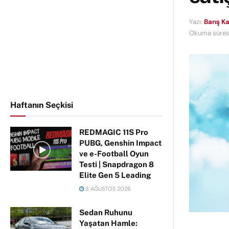
Yazı:
Barış K
Okuma süresi
Haftanın Seçkisi
REDMAGIC 11S Pro
PUBG, Genshin Impact
ve e-Football Oyun
Testi | Snapdragon 8
Elite Gen 5 Leading
3 AĞUSTOS 2026
Sedan Ruhunu
Yaşatan Hamle: