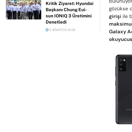
bulunuyo
Kritik Ziyaret: Hyundai
gözükse 
Başkanı Chung Eui-
girişi
ile 
sun IONIQ 3 Üretimini
Denetledi
maksimu
3 AĞUSTOS 2026
Galaxy A
okuyucu