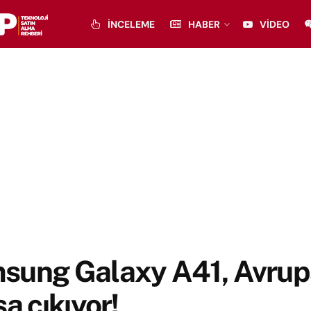
İNCELEME
HABER
VIDEO
sung Galaxy A41, Avrup
şa çıkıyor!