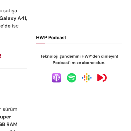
a
satışa
Galaxy A41,
re’de
ise
HWP Podcast
!
Teknoloji gündemini HWP’den dinleyin!
Podcast’imize abone olun.
r sürüm
 Super
GB RAM