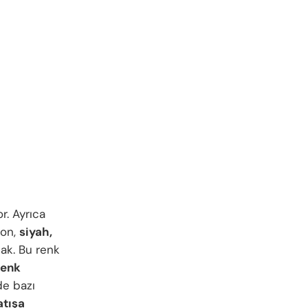
or. Ayrıca
fon,
siyah,
cak. Bu renk
renk
de bazı
atışa