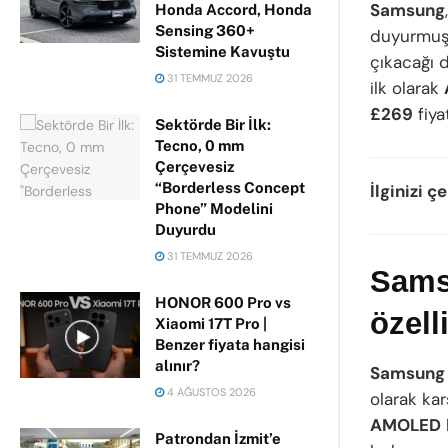
Samsung
Honda Accord, Honda
Sensing 360+
duyurmuş
Sistemine Kavuştu
çıkacağı 
31 TEMMUZ 2026
ilk olarak
£269
fiya
Sektörde Bir İlk:
Tecno, 0 mm
Çerçevesiz
“Borderless Concept
İlginizi ç
Phone” Modelini
Duyurdu
31 TEMMUZ 2026
Sams
HONOR 600 Pro vs
özell
Xiaomi 17T Pro |
Benzer fiyata hangisi
alınır?
Samsung 
4 AĞUSTOS 2026
olarak kar
AMOLED
Patrondan İzmit’e