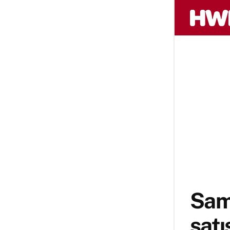
Sam
satı