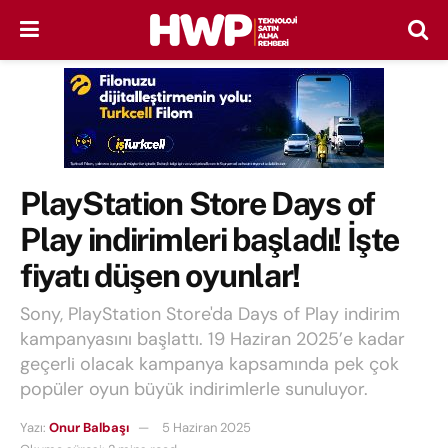
PlayStation Store Days of
Play indirimleri başladı! İşte
fiyatı düşen oyunlar!
Sony, PlayStation Store'da Days of Play indirim
kampanyasını başlattı. 19 Haziran 2025’e kadar
geçerli olacak kampanya kapsamında pek çok
popüler oyun büyük indirimlerle sunuluyor.
Yazı:
Onur Balbaşı
5 Haziran 2025