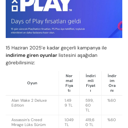
15 Haziran 2025’e kadar geçerli kampanya ile
indirime giren oyunlar
listesini aşağıdan
görebilirsiniz:
Nor
İndiri
İndir
mal
mli
im
Oyun
Fiya
Fiyat
Ora
tı
ı
nı
Alan Wake 2 Deluxe
1.49
599,
%60
Edition
9 TL
60
TL
Assassin’s Creed
1.049
419,6
%60
Mirage Lüks Sürüm
TL
0 TL