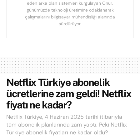
eden arka plan sistemleri kurgulayan Onur,
günümüzde teknoloji üretimine odaklanarak
çalışmalarını bilgisayar mühendisliği alanında
sürdürüyor.
Netflix Türkiye abonelik
ücretlerine zam geldi! Netflix
fiyatı ne kadar?
Netflix Türkiye, 4 Haziran 2025 tarihi itibarıyla
tüm abonelik planlarında zam yaptı. Peki Netflix
Türkiye abonelik fiyatları ne kadar oldu?