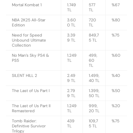
Mortal Kombat 1
1.749
577
%67
TL
TL
NBA 2K25 All-Star
3.60
720
%80
Edition
0 TL
TL
Need for Speed
3.39
849,7
%75
Unbound Ultimate
9 TL
5 TL
Collection
No Man’s Sky PS4 &
1.249
499,
%60
PS5
TL
60
TL
SILENT HILL 2
2.49
1.499,
%40
9 TL
40 TL
The Last of Us Part I
2.79
1.399,
%50
9 TL
50 TL
The Last of Us Part II
1.249
999,
%20
Remastered
TL
20 TL
Tomb Raider:
439
109,7
%75
Definitive Survivor
TL
5 TL
Trilogy