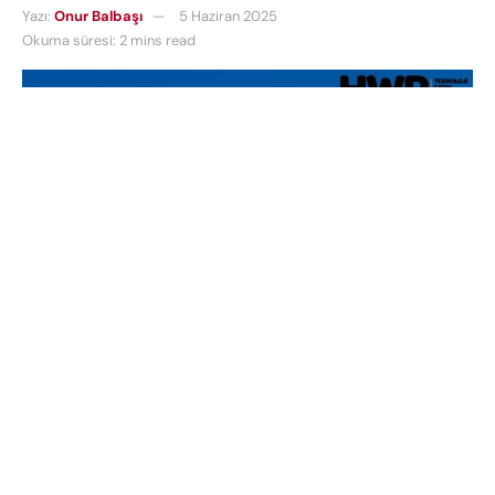
Yazı:
Onur Balbaşı
5 Haziran 2025
Okuma süresi: 2 mins read
Netflix Türkiye
, 4 Haziran 2025 tarihi itibarıyla tüm
abonelik planlarında zam yaptı. Geçtiğimiz yılın
Temmuz ayında yapılan artışın ardından gelen bu
yeni zam, yaklaşık
%26’lık bir fiyat artışı
anlamına
geliyor. Artık
en uygun Netflix planı
189,99 TL
’den
başlıyor.