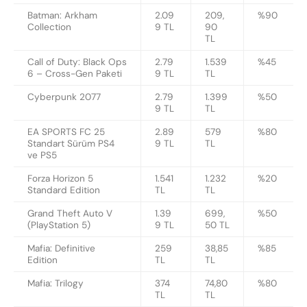
Batman: Arkham
2.09
209,
%90
Collection
9 TL
90
TL
Call of Duty: Black Ops
2.79
1.539
%45
6 – Cross-Gen Paketi
9 TL
TL
Cyberpunk 2077
2.79
1.399
%50
9 TL
TL
EA SPORTS FC 25
2.89
579
%80
Standart Sürüm PS4
9 TL
TL
ve PS5
Forza Horizon 5
1.541
1.232
%20
Standard Edition
TL
TL
Grand Theft Auto V
1.39
699,
%50
(PlayStation 5)
9 TL
50 TL
Mafia: Definitive
259
38,85
%85
Edition
TL
TL
Mafia: Trilogy
374
74,80
%80
TL
TL