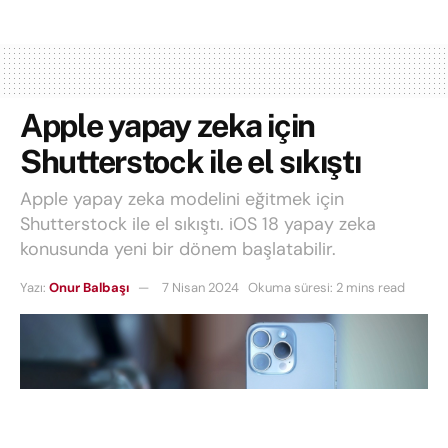
Apple yapay zeka için
Shutterstock ile el sıkıştı
Apple yapay zeka modelini eğitmek için
Shutterstock ile el sıkıştı. iOS 18 yapay zeka
konusunda yeni bir dönem başlatabilir.
Yazı:
Onur Balbaşı
7 Nisan 2024
Okuma süresi: 2 mins read