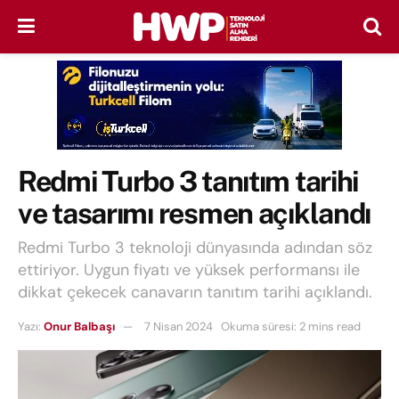
Redmi Turbo 3 tanıtım tarihi
ve tasarımı resmen açıklandı
Redmi Turbo 3 teknoloji dünyasında adından söz
ettiriyor. Uygun fiyatı ve yüksek performansı ile
dikkat çekecek canavarın tanıtım tarihi açıklandı.
Yazı:
Onur Balbaşı
7 Nisan 2024
Okuma süresi: 2 mins read